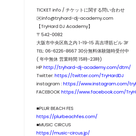
TICKET info / チケットに関する問い合わせ
✉️info@tryhard-dj-academy.com
【TryHard DJ Academy】
〒542-0082
大阪市中央区島之内 1-19-15 高吉堺筋ビル 3F
TEL: 06-6226-8667 30分無料体験随時受付中
( 年中無休 営業時間 15時-23時)
HP
http://tryhard-dj-academy.com/dtm/
Twitter:
https://twitter.com/TryHardDJ
instagram :
https://www.instagram.com/tr
FACEBOOK
https://www.facebook.com/Try
■PLUR BEACH FES
https://plurbeachfes.com/
■MUSIC CIRCUS
https://music-circus.jp/