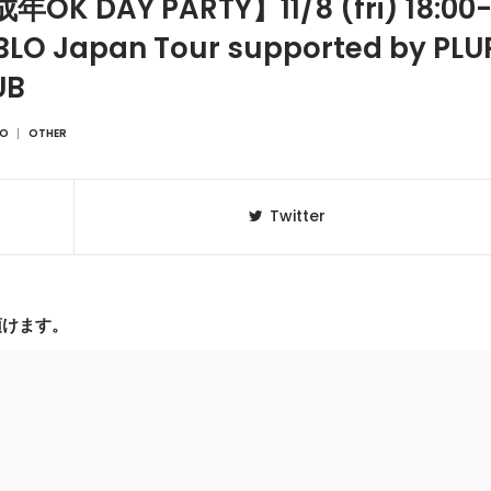
K DAY PARTY】11/8 (fri) 18:00
BLO Japan Tour supported by PLU
UB
RO
OTHER
Twitter
頂けます。