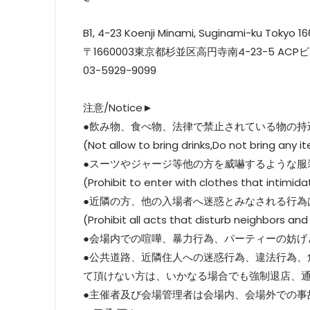
B1, 4-23 Koenji Minami, Suginami-ku Tokyo 1
〒1660003東京都杉並区高円寺南4-23-5 ACP
03-5929-9099
注意/Notice►
●飲み物、食べ物、法律で禁止されている物の持
(Not allow to bring drinks,Do not bring any i
●スーツやジャージ等他の方を威嚇するような服
(Prohibit to enter with clothes that intimida
●近隣の方、他の入場者へ迷惑とみなされる行為
(Prohibit all acts that disturb neighbors and
●会場内での喧嘩、暴力行為、パーティーの妨げ
●公共道路、近隣住人への迷惑行為、違法行為、
て頂けない方は、いかなる場合でも強制退店、
●主催者及び会場管理者は会場内、会場外での事