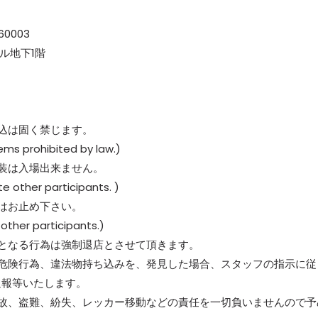
660003
ビル地下1階
込は固く禁じます。
tems prohibited by law.)
装は入場出来ません。
te other participants. )
はお止め下さい。
 other participants.)
となる行為は強制退店とさせて頂きます。
危険行為、違法物持ち込みを、発見した場合、スタッフの指示に従
通報等いたします。
故、盗難、紛失、レッカー移動などの責任を一切負いませんので予