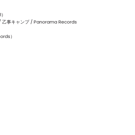
rl）
 / 乙事キャンプ / Panorama Records
cords）