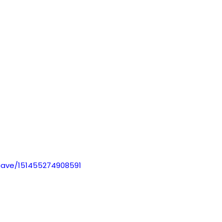
cave/151455274908591