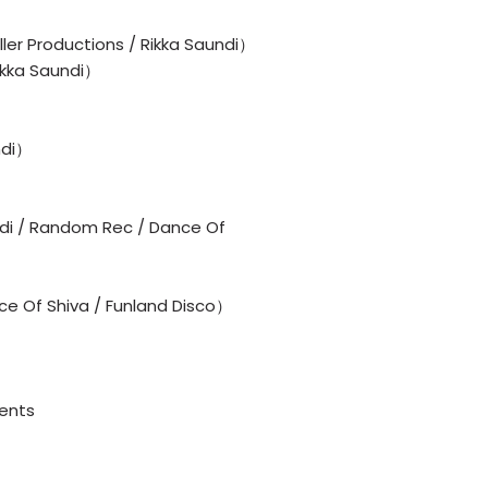
ler Productions / Rikka Saundi）
ka Saundi）
ndi）
ndi / Random Rec / Dance Of
e Of Shiva / Funland Disco）
ents