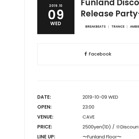
Funland Disc
2019.10
09
Release Part
WED
BREAKBEATS
TRANCE
AMBI
Facebook
DATE:
2019-10-09 WED
OPEN:
23:00
VENUE:
CAVE
PRICE:
2500yen(1D) / ※Di
LINE UP:
〜Funland Floor〜