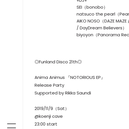
⭐︎DJ⭐︎
SEI（bonobo）
natsuco the pearl（Pea
AIKO NOSO（DAZE MAZE
/ DayDream Believers）
biyoyon（Panorama Re
◎Funland Disco 21th◎
Anima Animus 『NOTORIOUS EP』
Release Party
Supported by Rikka Saundi
2019/11/9（Sat）
@koenji cave
23:00 start