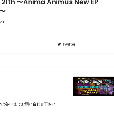
o 21th 〜Anima Animus New EP
y〜
ENT
Twitter
scountは各DJまでお問い合わせ下さい