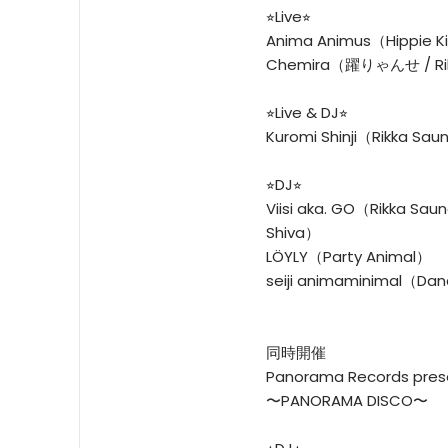
⭐︎Live⭐︎
Anima Animus（Hippie Kil
Chemira（躍りゃんせ / Rik
⭐︎Live & DJ⭐︎
Kuromi Shinji（Rikka Sau
⭐︎DJ⭐︎
Viisi aka. GO（Rikka Sau
Shiva）
LÖYLY（Party Animal）
seiji animaminimal（Danc
同時開催
Panorama Records pres
〜PANORAMA DISCO〜