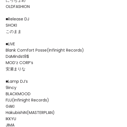
にっちょめ
OLDFASHION
■Release DJ
SHOKI
このまま
■LIVE
Blank Comfort Posse(Infinight Records)
DaMindst8$
MOD’z CORP’s
安瀬まりな
■Lamp DJ’s
9incy
BLACKMOOD
FLU(Infinight Records)
GAKI
HakubishiN(MASTERPLAN)
IKKYU
JIMA