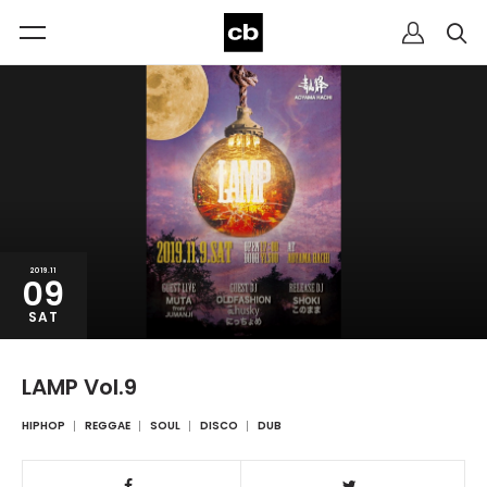
2019.11
09
SAT
LAMP Vol.9
HIPHOP
REGGAE
SOUL
DISCO
DUB