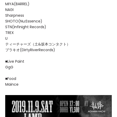
MIYA(BARREL)
NAGI
Sharpness
SHOTO(Nu:Essence)
STN(Infinight Records)
TREX
U
ティーチャーズ（土&坂本コンタクト）
ブラキオ(DirtyRiverRecords)
■Live Paint
GgG
■Food
Maince