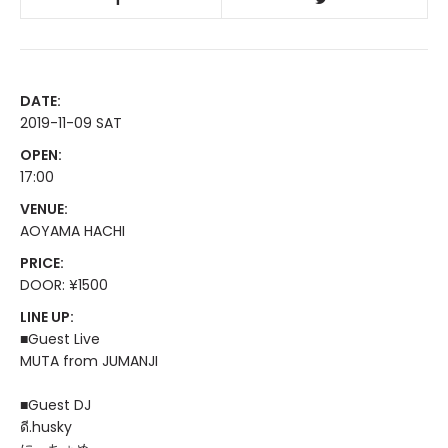
DATE:
2019-11-09 SAT
OPEN:
17:00
VENUE:
AOYAMA HACHI
PRICE:
DOOR: ¥1500
LINE UP:
■Guest Live
MUTA from JUMANJI
■Guest DJ
ดี.husky