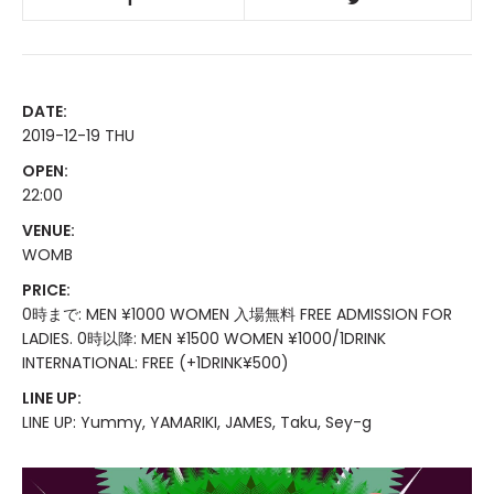
DATE:
2019-12-19 THU
OPEN:
22:00
VENUE:
WOMB
PRICE:
0時まで: MEN ¥1000 WOMEN 入場無料 FREE ADMISSION FOR
LADIES. 0時以降: MEN ¥1500 WOMEN ¥1000/1DRINK
INTERNATIONAL: FREE (+1DRINK¥500)
LINE UP:
LINE UP: Yummy, YAMARIKI, JAMES, Taku, Sey-g