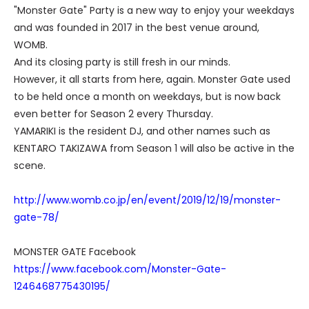
"Monster Gate" Party is a new way to enjoy your weekdays
and was founded in 2017 in the best venue around,
WOMB.
And its closing party is still fresh in our minds.
However, it all starts from here, again. Monster Gate used
to be held once a month on weekdays, but is now back
even better for Season 2 every Thursday.
YAMARIKI is the resident DJ, and other names such as
KENTARO TAKIZAWA from Season 1 will also be active in the
scene.
http://www.womb.co.jp/en/event/2019/12/19/monster-
gate-78/
MONSTER GATE Facebook
https://www.facebook.com/Monster-Gate-
1246468775430195/