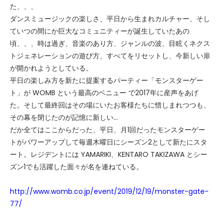
た、、、
ダンスミュージックの楽しさ、平日から生まれカルチャー、そし
ていつの間にか巨大なコミュニティーが誕生していたあの
頃、、、時は過ぎ、音楽のあり方、ジャンルの波、目眩くネクス
トジェネレーションの遊び方、すべてをリセットし、今新しい扉
が開かれようとしている。
平日の楽しみ方を新たに提案するパーティー「モンスターゲー
ト」が WOMB という最高のベニュー で2017年に産声をあげ
た。そして最終回はその場にいたお客様たちに惜しまれつつも、
その幕を閉じたのが記憶に新しい…
だか全てはここからだった、平日、月1回だったモンスターゲー
トがパワーアップして毎週木曜日にシーズン2として新たにスタ
ート。レジデントには YAMARIKI、KENTARO TAKIZAWA とシー
ズン1でも活躍した面々が名を連ねている。
http://www.womb.co.jp/event/2019/12/19/monster-gate-
77/