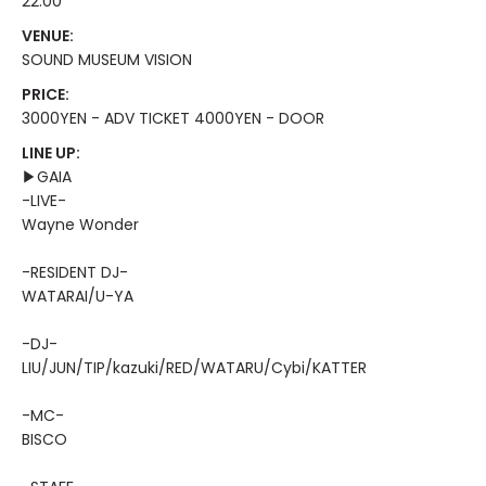
22:00
VENUE:
SOUND MUSEUM VISION
PRICE:
3000YEN - ADV TICKET 4000YEN - DOOR
LINE UP:
▶GAIA
-LIVE-
Wayne Wonder
-RESIDENT DJ-
WATARAI/U-YA
-DJ-
LIU/JUN/TIP/kazuki/RED/WATARU/Cybi/KATTER
-MC-
BISCO