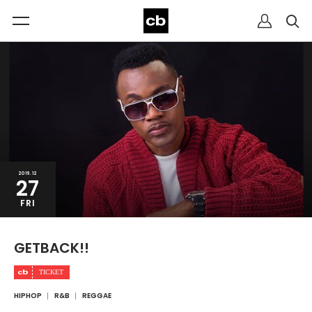
2019.12
27
FRI
GETBACK!!
HIPHOP
R&B
REGGAE