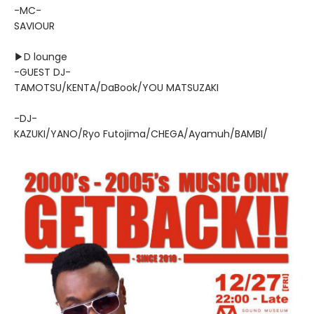
-MC-
SAVIOUR
▶D lounge
-GUEST DJ-
TAMOTSU/KENTA/DaBook/YOU MATSUZAKI
-DJ-
KAZUKI/YANO/Ryo Futojima/CHEGA/Ayamuh/BAMBI/