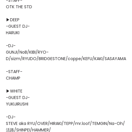
-STAFF-
OTK THE STD
▶DEEP
-GUEST DJ-
HARUKI
-DJ-
GUNJI/NoB/KIBI/RYO-
D/sizm/RYUDO/BRIDGESTONE/coppe/KEFU/KAKI/SASAYAMA
-STAFF-
CHAMP
▶WHITE
-GUEST DJ-
YUKIJIRUSHI
-DJ-
STEVE aka RYU/OVER/HIRAKI/TEPP/mr.loof/TEMGIN/Na-Oh/
活路/SHINPEI/HAMMER/