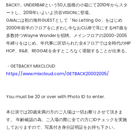
BACK!!」UNDERBARという50人規模の小箱にて2010年からスタ
ートし、2019年いよいよ渋谷VISIONに登場。
GAIAには初の海外GUESTとして「No Letting Go」をはじめ
2000年前半のフロアをにぎわし今なおCLUBで耳にするHIT曲を
多数持つWayne Wonderを招聘。メインフロアの2000-2005
年縛りをはじめ、年代事に区切られた全4フロアでは全時代のHIP
HOP、R&B、REGGAEを余すところなく堪能することが出来る。
・GETBACK!! MIXCLOUD
https://www.mixcloud.com/GETBACK20002005/
You must be 20 or over with Photo ID to enter.
本公演では20歳未満の方のご入場は一切お断りさせて頂きま
す。 年齢確認の為、ご入場の際に全ての方にIDチェックを実施
しておりますので、写真付き身分証明証をお持ち下さい。