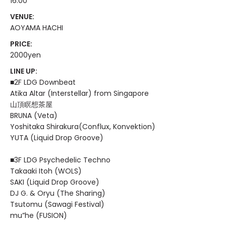
16:00
VENUE:
AOYAMA HACHI
PRICE:
2000yen
LINE UP:
■2F LDG Downbeat
Atika Altar (Interstellar) from Singapore
山頂瞑想茶屋
BRUNA (Veta)
Yoshitaka Shirakura(Conflux, Konvektion)
YUTA (Liquid Drop Groove)
■3F LDG Psychedelic Techno
Takaaki Itoh (WOLS)
SAKI (Liquid Drop Groove)
DJ G. & Oryu (The Sharing)
Tsutomu (Sawagi Festival)
mu”he (FUSION)