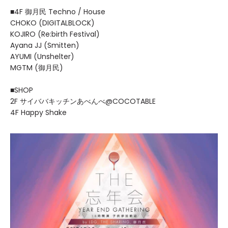
■4F 御月民 Techno / House
CHOKO (DIGITALBLOCK)
KOJIRO (Re:birth Festival)
Ayana JJ (Smitten)
AYUMI (Unshelter)
MGTM (御月民)
■SHOP
2F サイババキッチンあべんべ@COCOTABLE
4F Happy Shake