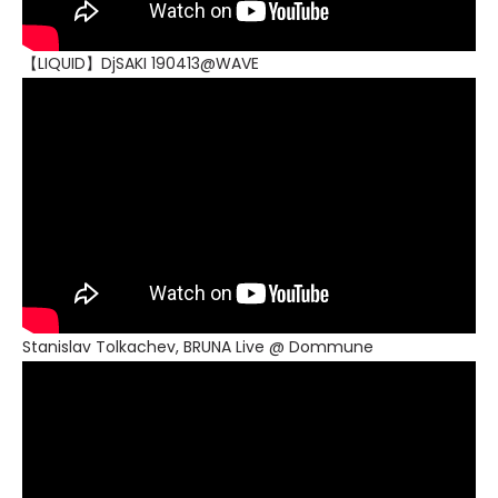
【LIQUID】DjSAKI 190413@WAVE
Stanislav Tolkachev, BRUNA Live @ Dommune