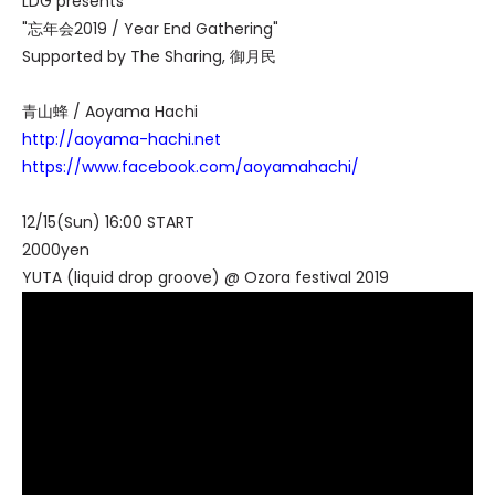
LDG presents
"忘年会2019 / Year End Gathering"
Supported by The Sharing, 御月民
青山蜂 / Aoyama Hachi
http://aoyama-hachi.net
https://www.facebook.com/aoyamahachi/
12/15(Sun) 16:00 START
2000yen
YUTA (liquid drop groove) @ Ozora festival 2019