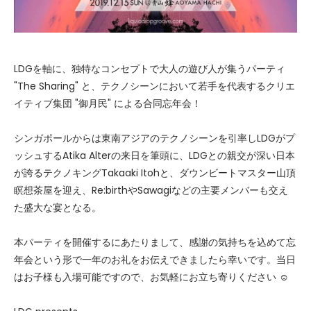
LDGを軸に、独特なコンセプトで大人の遊び人が集うパーティ
"The Sharing" と、テクノシーンにおいて若手を代表するクリエ
イティブ集団 "御月民" による合同忘年会！
シンガポールからは東南アジアのテクノシーンを引率しLDGがプ
ッシュするAtika Alterの来日を筆頭に、LDGとの親交が深い日本
が誇るテクノキングTakaaki Itohと、ダウンビートマスター山頂
瞑想茶屋を迎え、Re:birthやSawagiなどの主要メンバーも交え
た盛大な宴となる。
本パーティを開催するにあたりまして、感謝の気持ちを込めて忘
年会という形で一年のお礼をお伝えできましたら幸いです。当日
はお子様も入場可能ですので、お気軽にお立ち寄りください ☺︎