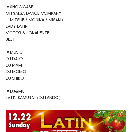
▼SHOWCASE
MITSALSA DANCE COMPANY
（MITSUE / MONIKA / MISAKI）
LADY LATIN
VICTOR & LOKALIENTE
JILLY
▼MUSIC
DJ DAIKY
DJ MAMI
DJ MOMO
DJ SHIRO
▼DJ&MC
LATIN SAMURAI（DJ LANDO）