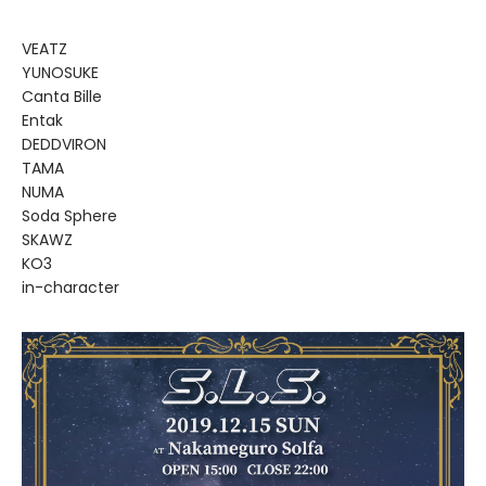
VEATZ
YUNOSUKE
Canta Bille
Entak
DEDDVIRON
TAMA
NUMA
Soda Sphere
SKAWZ
KO3
in-character