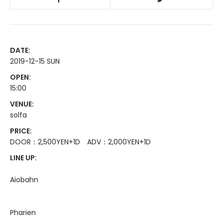
DATE:
2019-12-15 SUN
OPEN:
15:00
VENUE:
solfa
PRICE:
DOOR：2,500YEN+1D ADV：2,000YEN+1D
LINE UP:
Aiobahn
Pharien