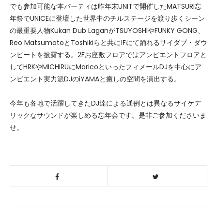
でも参加可能な本パーティは昨年末UNITで開催したMATSURI忘
年祭でUNICEに登壇した世界中のチルステージを渡り歩くシーン
の最重要人物Kukan Dub LaganがTSUYOSHIやFUNKY GONG、
Reo MatsumotoとToshikiらと共に1Fにて踊れるサイダブ・ダウ
ンビートを披露する。2Fお座敷フロアではアンビエントフロアと
してHRKやMICHIRUにMaricoといったフィメールDJを中心にア
ンビエント実力派DJのiYAMAと癒しの空間を演出する。
今年も各地で活躍してきたDJ達による通例とは異なるサイケデ
リックなサウンドが楽しめる忘年会です。是非ご参加くださいま
せ。