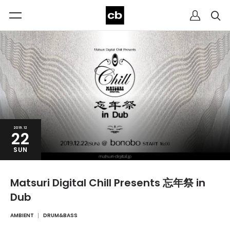
2019.12
22
SUN
Matsuri Digital Chill Presents 忘年祭 in
Dub
AMBIENT
DRUM&BASS