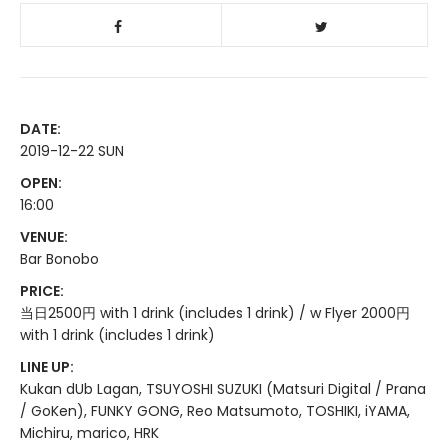
DATE:
2019-12-22 SUN
OPEN:
16:00
VENUE:
Bar Bonobo
PRICE:
当日2500円 with 1 drink (includes 1 drink) / w Flyer 2000円
with 1 drink (includes 1 drink)
LINE UP:
Kukan dUb Lagan, TSUYOSHI SUZUKI (Matsuri Digital / Prana
/ GoKen), FUNKY GONG, Reo Matsumoto, TOSHIKI, iYAMA,
Michiru, marico, HRK