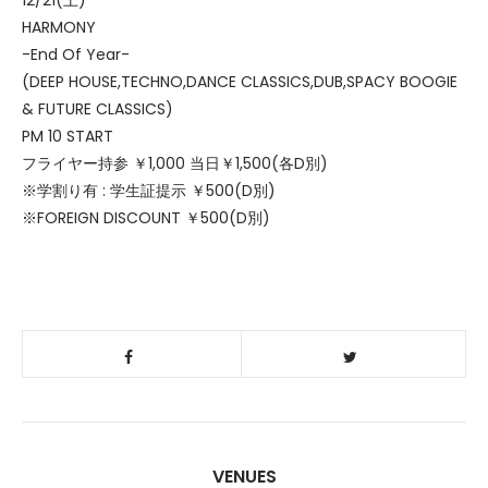
12/21(土)
HARMONY
-End Of Year-
(DEEP HOUSE,TECHNO,DANCE CLASSICS,DUB,SPACY BOOGIE
& FUTURE CLASSICS)
PM 10 START
フライヤー持参 ￥1,000 当日￥1,500(各D別)
※学割り有 : 学生証提示 ￥500(D別)
※FOREIGN DISCOUNT ￥500(D別)
VENUES