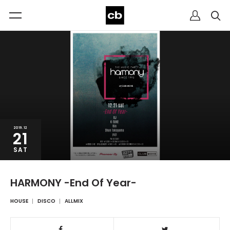
2019.12
21
SAT
HARMONY -End Of Year-
HOUSE
DISCO
ALLMIX