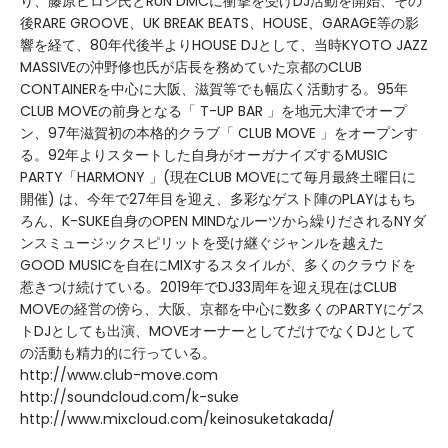
り、藤原ヒロシ氏とRUN DMCに衝撃を受けDJ活動を開始、その
後RARE GROOVE、UK BREAK BEATS、HOUSE、GARAGE等の影
響を経て、80年代後半よりHOUSE DJとして、当時KYOTO JAZZ
MASSIVEの沖野修也氏が店長を務めていた京都のCLUB
CONTAINERを中心に大阪、滋賀等でも幅広く活動する。95年
CLUB MOVEの前身となる「 T-UP BAR 」を地元大津でオープ
ン、97年滋賀初の本格的クラブ「 CLUB MOVE 」をオープンす
る。92年よりスタートした自身がオーガナイズするMUSIC
PARTY「HARMONY 」(現在CLUB MOVEにて毎月最終土曜日に
開催) は、今年で27年目を迎え、多彩なゲスト陣のPLAYはもち
ろん、K-SUKE自身のOPEN MINDなルーツから繰りだされるNYダ
ンスミュージックスピリットを受け継ぐジャンルを越えた
GOOD MUSICを自在にMIXするスタイルが、多くのクラウドを
惹きつけ続けている。2019年でDJ33周年を迎え現在はCLUB
MOVEの経営の傍ら、大阪、京都を中心に数多くのPARTYにゲス
トDJとしても出演、MOVEオーナーとしてだけでなくDJとして
の活動も精力的に行っている。
http://www.club-move.com
http://soundcloud.com/k-suke
http://www.mixcloud.com/keinosuketakada/