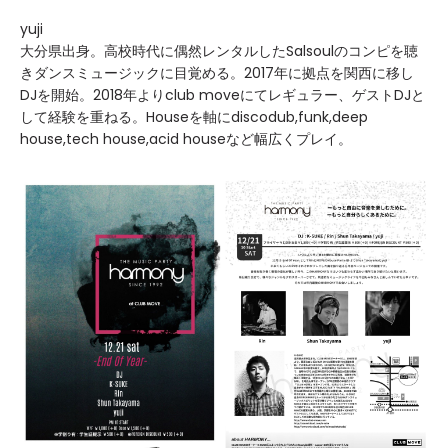
yuji
大分県出身。高校時代に偶然レンタルしたSalsoulのコンピを聴
きダンスミュージックに目覚める。2017年に拠点を関西に移し
DJを開始。2018年よりclub moveにてレギュラー、ゲストDJと
して経験を重ねる。Houseを軸にdiscodub,funk,deep
house,tech house,acid houseなど幅広くプレイ。