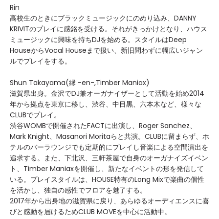
Rin
高校生のときにブラックミュージックにのめり込み、DANNY
KRIVITのプレイに感銘を受ける。それがきっかけとなり、ハウス
ミュージックに興味を持ちDJを始める。スタイルはDeep
HouseからVocal Houseまで扱い、新旧問わずに幅広いジャン
ルでプレイをする。
Shun Takayama(縁 -en-,Timber Maniax)
滋賀県出身。金沢でDJ兼オーガナイザーとして活動を始め2014
年から拠点を東京に移し、渋谷、中目黒、六本木など、様々な
CLUBでプレイ。
渋谷WOMBで開催されたFACTに出演し、Roger Sanchez、
Mark Knight、Masanori Moritaらと共演。CLUBに留まらず、ホ
テルのバーラウンジでも定期的にプレイし音楽による空間演出を
追求する。また、下北沢、三軒茶屋で自身のオーガナイズイベン
ト、Timber Maniaxを開催し、新たなイベントの形を発信して
いる。プレイスタイルは、HOUSE特有のLong Mixで楽曲の個性
を活かし、独自の感性でフロアを魅了する。
2017年から出身地の滋賀県に戻り、あらゆるオーディエンスに喜
びと感動を届けるためCLUB MOVEを中心に活動中。