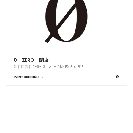
0 - ZERO - 閉店
渋谷区渋谷2-9-13 AiiA ANNEX Bld.B1F
EVENT SCHEDULE