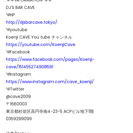
DJ’S BAR CAVE
༄HP
http://djsbarcave.tokyo/
༄youtube
Koenji CAVE You tube チャンネル
https://youtube.com/KoenjiCave
༄Facebook
https://www.facebook.com/pages/Koenji-
cave/151455274908591
༄Instagram
https://www.instagram.com/cave_koenji/
༄Twitter
@cave2009
〒1660003
東京都杉並区高円寺南4-23-5 ACPビル地下1階
0359299099