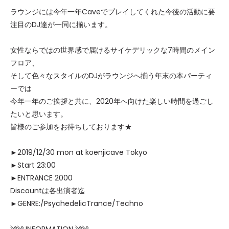
ラウンジには今年一年Caveでプレイしてくれた今後の活動に要
注目のDJ達が一同に揃います。
女性ならではの世界感で届けるサイケデリックな7時間のメイン
フロア、
そして色々なスタイルのDJがラウンジへ揃う年末の本パーティ
ーでは
今年一年のご挨拶と共に、2020年へ向けた楽しい時間を過ごし
たいと思います。
皆様のご参加をお待ちしております★
►2019/12/30 mon at koenjicave Tokyo
►Start 23:00
►ENTRANCE 2000
Discountは各出演者迄
►GENRE:/PsychedelicTrance/Techno
༄༄ INFORMATION ༄༄