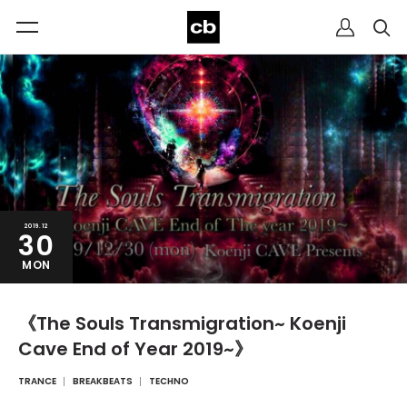
2019.12
30
MON
《The Souls Transmigration~ Koenji
Cave End of Year 2019~》
TRANCE
BREAKBEATS
TECHNO