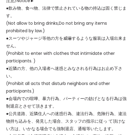
注意/Notice►
●飲み物、食べ物、法律で禁止されている物の持込は固く禁じま
す。
(Not allow to bring drinks,Do not bring any items
prohibited by law.)
●スーツやジャージ等他の方を威嚇するような服装は入場出来ま
せん。
(Prohibit to enter with clothes that intimidate other
participants. )
●近隣の方、他の入場者へ迷惑とみなされる行為はお止め下さ
い。
(Prohibit all acts that disturb neighbors and other
participants.)
●会場内での喧嘩、暴力行為、パーティーの妨げとなる行為は強
制退店とさせて頂きます。
●公共道路、近隣住人への迷惑行為、違法行為、危険行為、違法
物持ち込みを、発見した場合、スタッフの指示に従っ て頂けな
い方は、いかなる場合でも強制退店、通報等いたします。