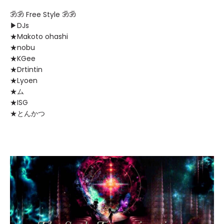
ॐॐ Free Style ॐॐ
▶︎DJs
★Makoto ohashi
★nobu
★KGee
★Drtintin
★Lyoen
★ム
★ISG
★とんかつ