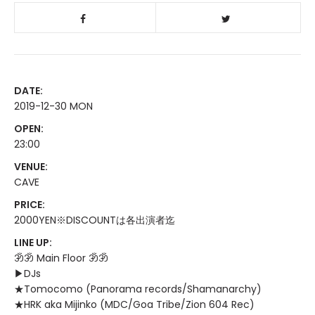
DATE:
2019-12-30 MON
OPEN:
23:00
VENUE:
CAVE
PRICE:
2000YEN※DISCOUNTは各出演者迄
LINE UP:
ॐॐ Main Floor ॐॐ
▶︎DJs
★Tomocomo (Panorama records/Shamanarchy)
★HRK aka Mijinko (MDC/Goa Tribe/Zion 604 Rec)