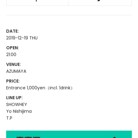
DATE:
2019-12-19 THU
OPEN:
21:00
VENUE:
AZUMAYA
PRICE:
Entrance 1,000yen（incl. 1drink）
LINE UP:
SHOWHEY
Yo Nishijima
T.P