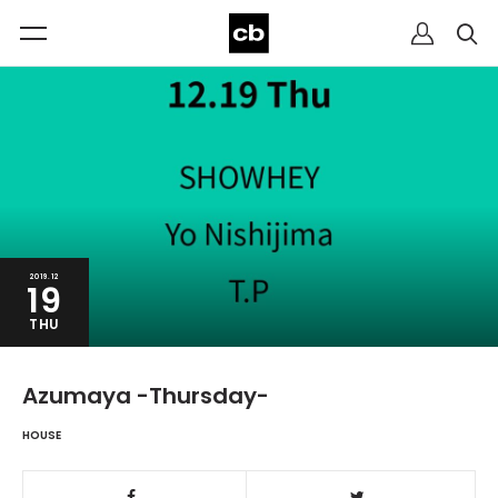
2019.12
19
THU
Azumaya -Thursday-
HOUSE