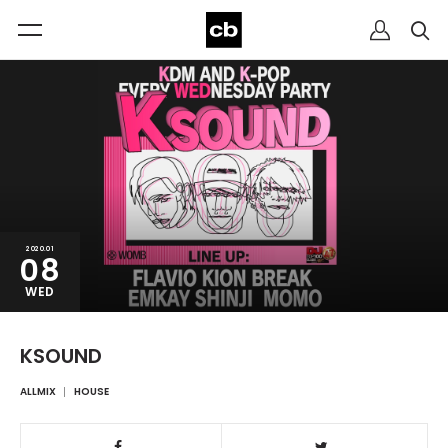
2020.01
08
WED
KSOUND
ALLMIX
HOUSE