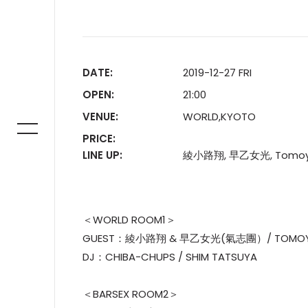
DATE:
2019-12-27 FRI
OPEN:
21:00
VENUE:
WORLD,KYOTO
PRICE:
LINE UP:
綾小路翔, 早乙女光, Tomoyuk
＜WORLD ROOM1＞
GUEST：綾小路翔 & 早乙女光(氣志團）/ TOMOYU
DJ：CHIBA-CHUPS / SHIM TATSUYA
＜BARSEX ROOM2＞