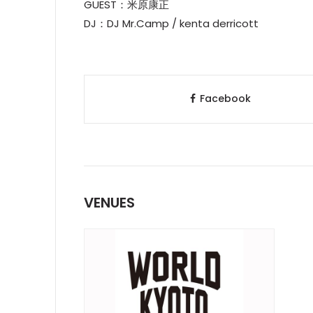
GUEST：米原康正
DJ：DJ Mr.Camp / kenta derricott
Facebook
VENUES