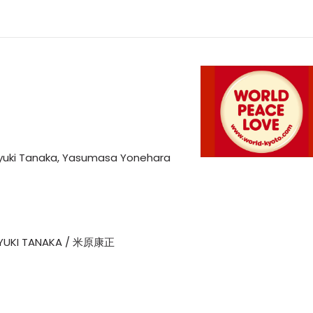
i Tanaka, Yasumasa Yonehara
KI TANAKA / 米原康正