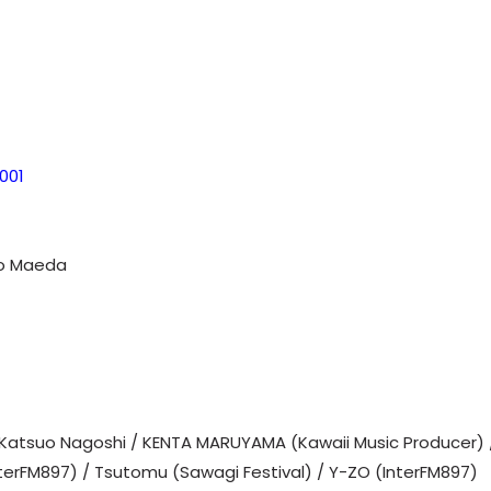
001
ro Maeda
 / Katsuo Nagoshi / KENTA MARUYAMA (Kawaii Music Producer) 
erFM897) / Tsutomu (Sawagi Festival) / Y-ZO (InterFM897)