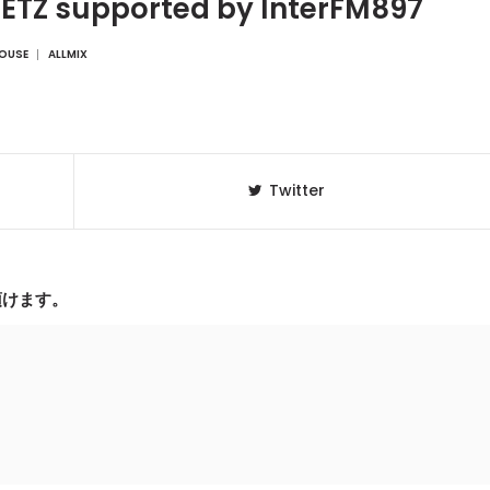
Z supported by InterFM897
OUSE
ALLMIX
Twitter
頂けます。