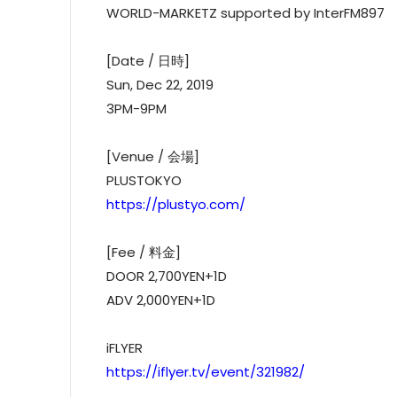
WORLD-MARKETZ supported by InterFM897
[Date / 日時]
Sun, Dec 22, 2019
3PM-9PM
[Venue / 会場]
PLUSTOKYO
https://plustyo.com/
[Fee / 料金]
DOOR 2,700YEN+1D
ADV 2,000YEN+1D
iFLYER
https://iflyer.tv/event/321982/