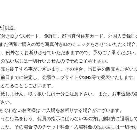
円]別途。
真付きID[パスポート、免許証、顔写真付住基カード、外国人登録証
 また酒類ご購入の際も写真付きIDのチェックをさせていただく場合
入は、例外なくお断りさせていただきますので、予めご了承ください
トの払い戻しは一切行いませんので予めご了承下さい。
販売を終了する事がございます。その場合、当日券の販売もござい
前日までに決定し、会場ウェブサイトやSNS等で発表いたします
しとなることもございます。
致しません。取り扱いには十分ご注意下さい。 また、お申込後の
下さい。
気にそぐわないお客様は ご入場をお断りする場合がございます。
ような行為を行う、係員の指示に従わない等の方は強制的に退場し
。また、その場合でのチケット料金・入場料金の払い戻しは一切行