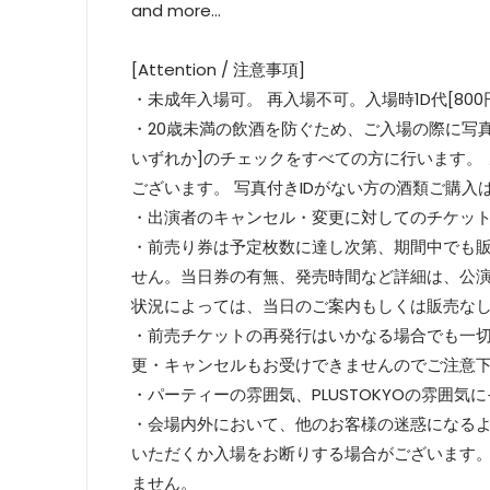
and more...
[Attention / 注意事項]
・未成年入場可。 再入場不可。入場時1D代[800
・20歳未満の飲酒を防ぐため、ご入場の際に写
いずれか]のチェックをすべての方に行います。
ございます。 写真付きIDがない方の酒類ご購
・出演者のキャンセル・変更に対してのチケッ
・前売り券は予定枚数に達し次第、期間中でも
せん。当日券の有無、発売時間など詳細は、公演
状況によっては、当日のご案内もしくは販売な
・前売チケットの再発行はいかなる場合でも一切
更・キャンセルもお受けできませんのでご注意
・パーティーの雰囲気、PLUSTOKYOの雰囲
・会場内外において、他のお客様の迷惑になる
いただくか入場をお断りする場合がございます
ません。