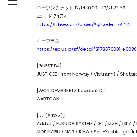
ローソンチケット 12/14 10:00 - 12/21 23:59
Lコード 74714
https://l-tike.com/order/?gLcode=74714
イープラス
https://eplus.jp/sf/detail/3178670001-P0030
[GUEST DJ]
JUST GEE (from Norway / Vietnam) / Shota
[WORLD-MARKETZ Resident DJ]
CARTOON
[DJ (A to Z)]
Addict / FUKU DA SYSTEM / GT / IΣΣEI / ISPA
MORINOBU / NOR / RIHO / Sho-Yoshinaga (Int