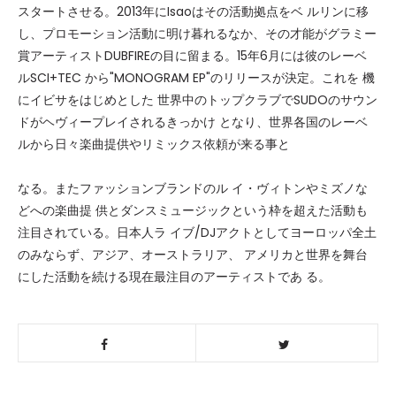
スタートさせる。2013年にIsaoはその活動拠点をベ ルリンに移
し、プロモーション活動に明け暮れるなか、その才能がグラミー
賞アーティストDUBFIREの目に留まる。15年6月には彼のレーベ
ルSCI+TEC から"MONOGRAM EP"のリリースが決定。これを 機
にイビサをはじめとした 世界中のトップクラブでSUDOのサウン
ドがヘヴィープレイされるきっかけ となり、世界各国のレーベ
ルから日々楽曲提供やリミックス依頼が来る事と
なる。またファッションブランドのル イ・ヴィトンやミズノな
どへの楽曲提 供とダンスミュージックという枠を超えた活動も
注目されている。日本人ラ イブ/DJアクトとしてヨーロッパ全土
のみならず、アジア、オーストラリア、 アメリカと世界を舞台
にした活動を続ける現在最注目のアーティストであ る。