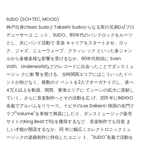
SUDO (SCI+TEC, MOOD)
神戸出身のIsao SudoとTakashi Sudoからなる実の兄弟DJ/プロ
デューサーユ ニ ット、SUDO。80年代のパンクロックをルーツ
とし、共にバンド活動で 音楽 キャリアをスタートさせ、ロッ
ク、ジャズ、ニューウェーブ、クラッシ ック といった多ジャン
ルから多種多様な影響を受けるなか、90年代初頭に Sven
Väth、Underworldなどのレコードに出会ったことでダンスミュ
ージッ クに衝 撃を受ける。当時関西エリアにはこういったイベ
ントが殆どなく、複数のイ ベントを2人でオーガナイズし、述べ
4万人以上を動員。関西、東海エリアに てシーンの拡大に貢献し
ていく。さらに音楽制作へとその活動を広 げ、2011 年にINDIGO
名義でアルバムをリリース。イビサのLas Daliasや 韓国の名門ク
ラブ"Volume"を単独で満員にしたり、ダンスミュージック販売
サイトのKing Beatで1位を獲得するなど、音楽制作でも目覚 ま
しい才能が開花するなか、同 年に幅広くエレクトロニックミュ
ージックの楽曲制作に特化したユニッ ト、"SUDO"名義で活動を