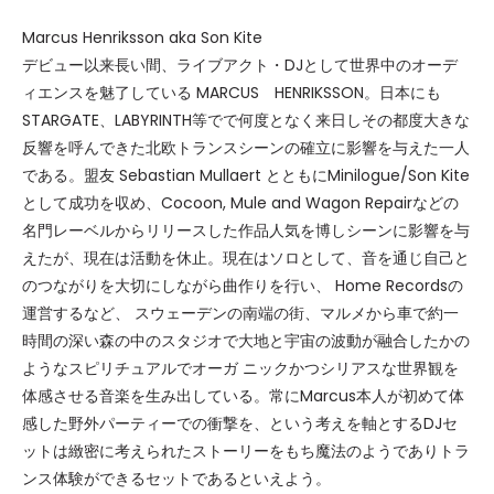
Marcus Henriksson aka Son Kite
デビュー以来長い間、ライブアクト・DJとして世界中のオーデ
ィエンスを魅了している MARCUS HENRIKSSON。日本にも
STARGATE、LABYRINTH等でで何度となく来日しその都度大きな
反響を呼んできた北欧トランスシーンの確立に影響を与えた一人
である。盟友 Sebastian Mullaert とともにMinilogue/Son Kite
として成功を収め、Cocoon, Mule and Wagon Repairなどの
名門レーベルからリリースした作品人気を博しシーンに影響を与
えたが、現在は活動を休止。現在はソロとして、音を通じ自己と
のつながりを大切にしながら曲作りを行い、 Home Recordsの
運営するなど、 スウェーデンの南端の街、マルメから車で約一
時間の深い森の中のスタジオで大地と宇宙の波動が融合したかの
ようなスピリチュアルでオーガ ニックかつシリアスな世界観を
体感させる音楽を生み出している。常にMarcus本人が初めて体
感した野外パーティーでの衝撃を、という考えを軸とするDJセ
ットは緻密に考えられたストーリーをもち魔法のようでありトラ
ンス体験ができるセットであるといえよう。