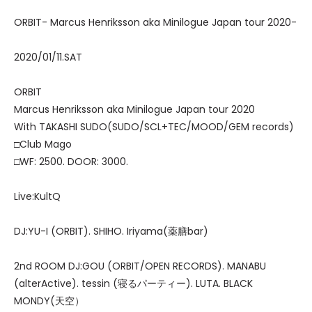
ORBIT- Marcus Henriksson aka Minilogue Japan tour 2020-
2020/01/11.SAT
ORBIT
Marcus Henriksson aka Minilogue Japan tour 2020
With TAKASHI SUDO(SUDO/SCL+TEC/MOOD/GEM records)
□Club Mago
□WF: 2500. DOOR: 3000.
Live:KultQ
DJ:YU-I (ORBIT). SHIHO. Iriyama(薬膳bar)
2nd ROOM DJ:GOU (ORBIT/OPEN RECORDS). MANABU
(alterActive). tessin (寝るパーティー). LUTA. BLACK
MONDY(天空）