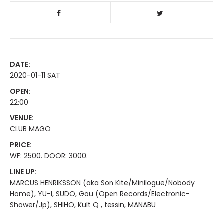
DATE:
2020-01-11 SAT
OPEN:
22:00
VENUE:
CLUB MAGO
PRICE:
WF: 2500. DOOR: 3000.
LINE UP:
MARCUS HENRIKSSON (aka Son Kite/Minilogue/Nobody
Home), YU-I, SUDO, Gou (Open Records/Electronic-
Shower/Jp), SHIHO, Kult Q , tessin, MANABU