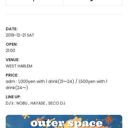
DATE:
2019-12-21 SAT
OPEN:
21:00
VENUE:
WEST HARLEM
PRICE:
adm : 1,000yen with 1 drink(21〜24) / 1,500yen with 1
drink(24〜)
LINE UP:
DJ's : NOBU , HAYASE , SECO DJ