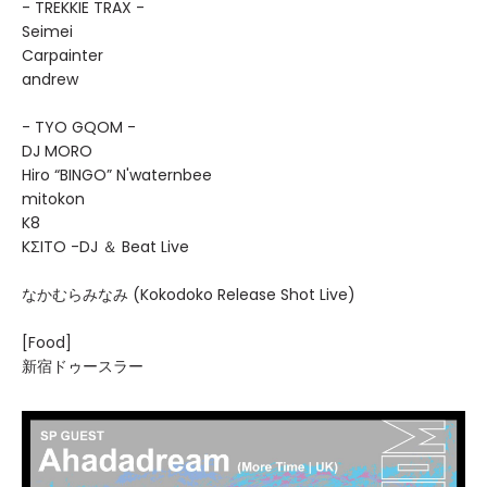
- TREKKIE TRAX -
Seimei
Carpainter
andrew
- TYO GQOM -
DJ MORO
Hiro “BINGO” N'waternbee
mitokon
K8
KΣITO -DJ ＆ Beat Live
なかむらみなみ (Kokodoko Release Shot Live)
[Food]
新宿ドゥースラー