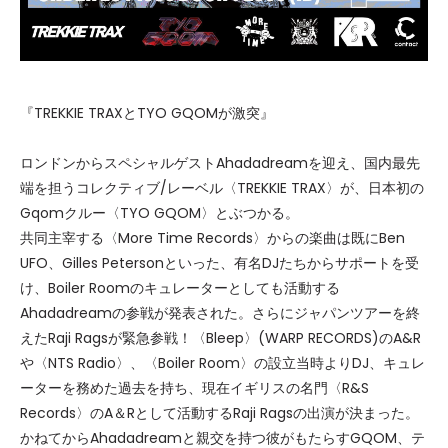
『TREKKIE TRAXとTYO GQOMが激突』
ロンドンからスペシャルゲストAhadadreamを迎え、国内最先
端を担うコレクティブ/レーベル〈TREKKIE TRAX〉が、日本初の
Gqomクルー〈TYO GQOM〉とぶつかる。
共同主宰する〈More Time Records〉からの楽曲は既にBen
UFO、Gilles Petersonといった、有名DJたちからサポートを受
け、Boiler Roomのキュレーターとしても活動する
Ahadadreamの参戦が発表された。さらにジャパンツアーを終
えたRaji Ragsが緊急参戦！〈Bleep〉(WARP RECORDS)のA&R
や〈NTS Radio〉、〈Boiler Room〉の設立当時よりDJ、キュレ
ーターを務めた過去を持ち、現在イギリスの名門〈R&S
Records〉のA＆Rとして活動するRaji Ragsの出演が決まった。
かねてからAhadadreamと親交を持つ彼がもたらすGQOM、テ