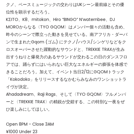
クノ、ベースミュージックの交わりはUKシーン最前線とその優
位性を顕示するだろう。
KΣITO、K8、mitokon、Hiro “BINGO” N’waternbee、DJ
MOROからなる〈TYO GQOM〉はメンバー個々の活動も含め、
昨今のシーンで際立った動きを見せている。南アフリカ・ダーバ
ンで生まれたGqom (ゴム) にテクノ/ハウス/シンゲリなどをク
ロスオーバーさせた躍動的なサウンドと、TREKKIE TRAXが生み
出すうねりと爆発力のあるサウンドが交わるこの日のダンスフロ
アでは、踊らずにはいられない巨大なエネルギーの膨張を体感で
きることだろう。加えて、イベント当日2/12にGQOMトラック
「Kokodoko」をリリースするなかむらみなみのワンショットラ
イヴが決定。
Ahadadream、Raji Rags、そして〈TYO GQOM〉フルメンバ
ーと〈TREKKIE TRAX〉の精鋭が交錯する、この特別な一夜をぜ
ひ楽しみにしてほしい。
Open 8PM - Close 3AM
¥1000 Under 23