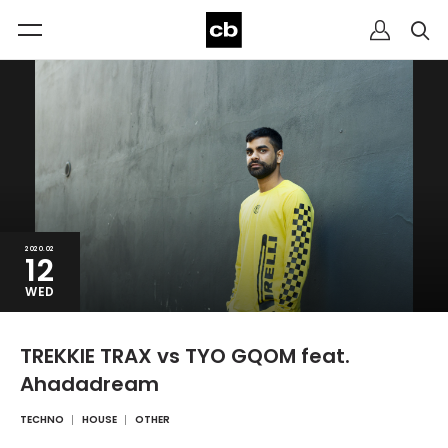
2020.02
12
WED
TREKKIE TRAX vs TYO GQOM feat.
Ahadadream
TECHNO
HOUSE
OTHER