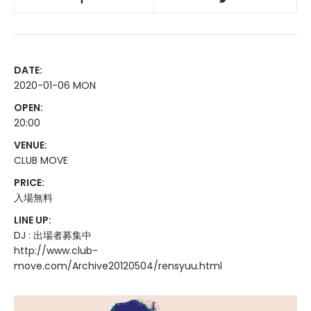
DATE:
2020-01-06 MON
OPEN:
20:00
VENUE:
CLUB MOVE
PRICE:
入場無料
LINE UP:
DJ : 出場者募集中
http://www.club-
move.com/Archive20120504/rensyuu.html