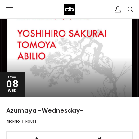
2020.01
08
WED
Azumaya -Wednesday-
TECHNO
HOUSE