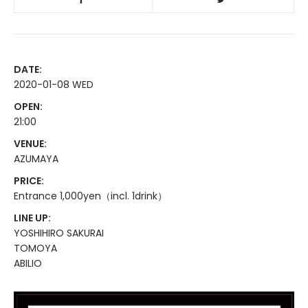
DATE:
2020-01-08 WED
OPEN:
21:00
VENUE:
AZUMAYA
PRICE:
Entrance 1,000yen（incl. 1drink）
LINE UP:
YOSHIHIRO SAKURAI
TOMOYA
ABILIO