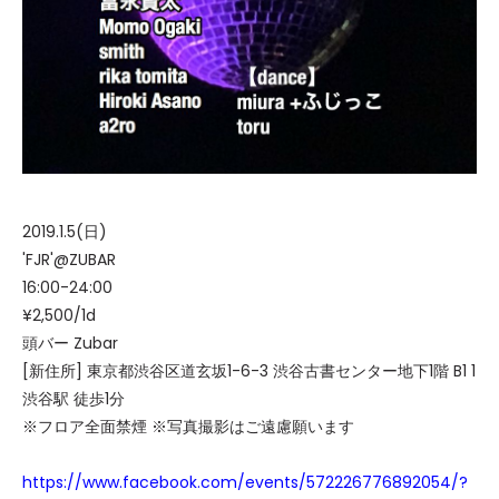
2019.1.5(日)
'FJR'@ZUBAR
16:00-24:00
¥2,500/1d
頭バー Zubar
[新住所] 東京都渋谷区道玄坂1-6-3 渋谷古書センター地下1階 B1 1
渋谷駅 徒歩1分
※フロア全面禁煙 ※写真撮影はご遠慮願います
https://www.facebook.com/events/572226776892054/?