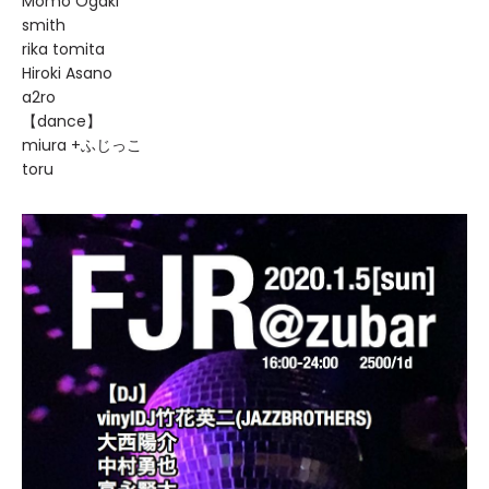
Momo Ogaki
smith
rika tomita
Hiroki Asano
a2ro
【dance】
miura +ふじっこ
toru