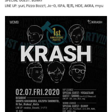
SPECIAL GUEST: BUNNY
LINE UP: yuri, Pizza Bozz!!, Jo-G, ISPA, 竜馬, HIDE, AKIRA, myu