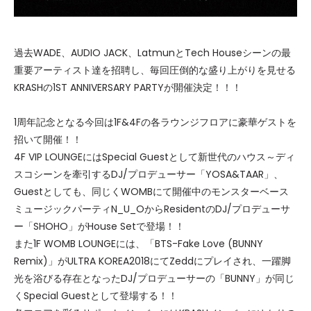
過去WADE、AUDIO JACK、LatmunとTech Houseシーンの最
重要アーティスト達を招聘し、毎回圧倒的な盛り上がりを見せる
KRASHの1ST ANNIVERSARY PARTYが開催決定！！！
1周年記念となる今回は1F&4Fの各ラウンジフロアに豪華ゲストを
招いて開催！！
4F VIP LOUNGEにはSpecial Guestとして新世代のハウス～ディ
スコシーンを牽引するDJ/プロデューサー「YOSA&TAAR」、
Guestとしても、同じくWOMBにて開催中のモンスターベース
ミュージックパーティN_U_OからResidentのDJ/プロデューサ
ー「SHOHO」がHouse Setで登場！！
また1F WOMB LOUNGEには、「BTS-Fake Love (BUNNY
Remix)」がULTRA KOREA2018にてZeddにプレイされ、一躍脚
光を浴びる存在となったDJ/プロデューサーの「BUNNY」が同じ
くSpecial Guestとして登場する！！