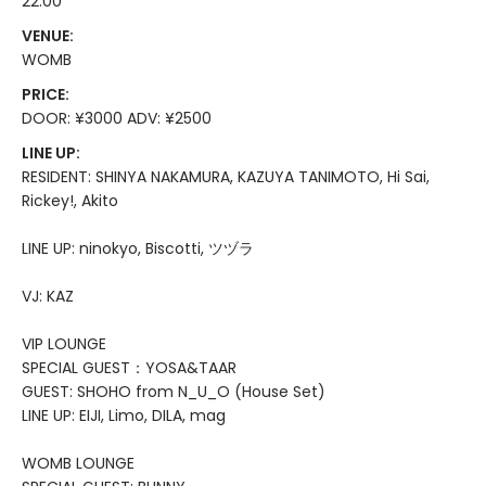
22:00
VENUE:
WOMB
PRICE:
DOOR: ¥3000 ADV: ¥2500
LINE UP:
RESIDENT: SHINYA NAKAMURA, KAZUYA TANIMOTO, Hi Sai,
Rickey!, Akito
LINE UP: ninokyo, Biscotti, ツヅラ
VJ: KAZ
VIP LOUNGE
SPECIAL GUEST：YOSA&TAAR
GUEST: SHOHO from N_U_O (House Set)
LINE UP: EIJI, Limo, DILA, mag
WOMB LOUNGE