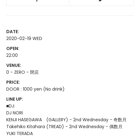
DATE:
2020-02-19 WED
OPEN:
22:00
VENUE:
0 - ZERO - 閉店
PRICE:
DOOR : 1000 yen (No drink)
LINE UP:
■DJ:
DJ NORI
KENJI HASEGAWA (GALLERY) - 2nd Wednesday - 奇数月
Takehiko Kitahara (TREAD) - 2nd Wednesday - 偶数月
YUKI TERADA