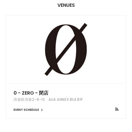
VENUES
0 - ZERO - 閉店
渋谷区渋谷2-9-13 AiiA ANNEX Bld.B1F
EVENT SCHEDULE