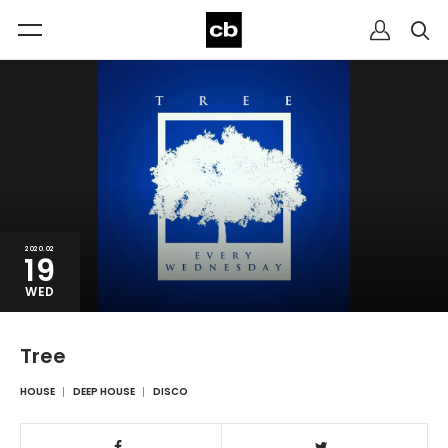
2020.02
19
WED
Tree
HOUSE
DEEP HOUSE
DISCO