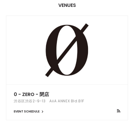
VENUES
0 - ZERO - 閉店
渋谷区渋谷2-9-13 AiiA ANNEX Bld.B1F
EVENT SCHEDULE