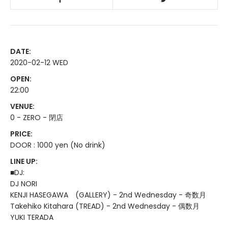
DATE:
2020-02-12 WED
OPEN:
22:00
VENUE:
0 - ZERO - 閉店
PRICE:
DOOR : 1000 yen (No drink)
LINE UP:
■DJ:
DJ NORI
KENJI HASEGAWA (GALLERY) - 2nd Wednesday - 奇数月
Takehiko Kitahara (TREAD) - 2nd Wednesday - 偶数月
YUKI TERADA