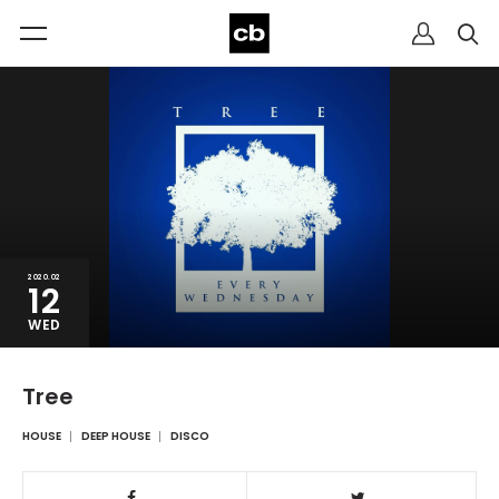
2020.02
12
WED
Tree
HOUSE
DEEP HOUSE
DISCO