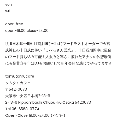
yori
wri
door-free
open-19:00 close-24:00
1月9日木曜〜11日土曜は19時〜24時フードラストオーダーで今宮
戎神社の十日戎に伴い『えべっさん営業』。十日戎期間中は屋台
のフード持ち込み可能！人混みと寒さに疲れたアナタの休憩場所
にも是非◎今年はDJもお願いして新年会的な感じでやってます♫
tamutamucafe
タムタムカフェ
〒542-0073
大阪市中央区日本橋2-18-6
2-18-6 Nippombashi Chuou-ku,Osaka 5420073
Tel 06-6568-9774
Open-Close 19:00~24:00 (不定休)