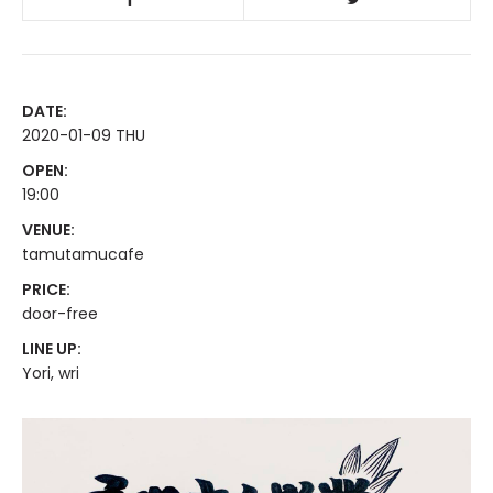
DATE:
2020-01-09 THU
OPEN:
19:00
VENUE:
tamutamucafe
PRICE:
door-free
LINE UP:
Yori, wri