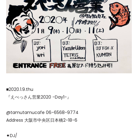
■2020.1.9.thu
『えべっさん営業2020 -Day1-』
@tamutamucafe 06-6568-9774
Address 大阪市中央区日本橋2-18-6
⚫︎DJ/