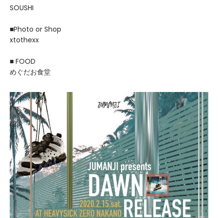
SOUSHI
■Photo or Shop
xtothexx
■ FOOD
めぐだお食堂