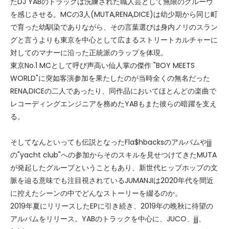
たDJ YABのトラックは洗練された職人芸として無限のグルーヴ
を感じさせる。MCの3人(MUTA,RENA,DICE)は幼少期から同じ町
で育った幼馴染でありながら、その言葉選びは身内ノリのスラン
グと言うよりも東京を中心として広まるストリートカルチャーに
対してのマナーに沿った正統派のラップを体現。
東京No.1 MCとして呼び声高い仙人掌の傑作 "BOY MEETS
WORLD"に突如客演参加を果たしたのが当時全くの無名だった
RENA,DICEの二人であったり、同作品においてほとんどの楽曲で
レコーディングエンジニアを務めたYABもまた彼らの暗躍を支え
る。
そしてなんといっても伝説となったFla$hbacksのアルバムやjjj
の"yacht club"への参加からそのスキルを見せつけてきたMUTA
が発起したグループということもあり、新世代ヒップホップの文
脈を辿る意味でも注目視されているJUMANJIは2020年代を間近
に控えたシーンの中でどんなストーリーを綴るのか。
2019年夏にリリースしたEPに引き続き、2019年の晩秋に待望の
アルバムをリリース。YABのトラックを中心に、JUCO、jjj、