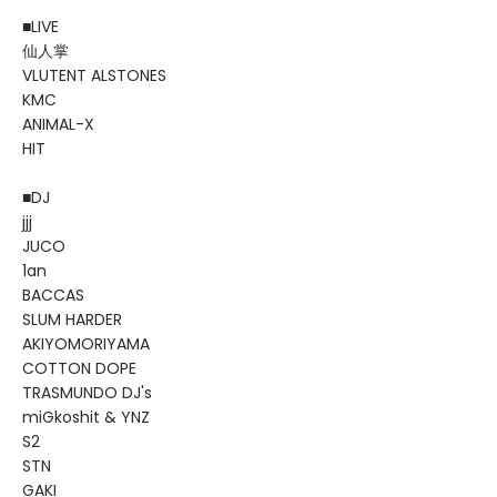
■LIVE
仙人掌
VLUTENT ALSTONES
KMC
ANIMAL-X
HIT
■DJ
jjj
JUCO
1an
BACCAS
SLUM HARDER
AKIYOMORIYAMA
COTTON DOPE
TRASMUNDO DJ's
miGkoshit & YNZ
S2
STN
GAKI