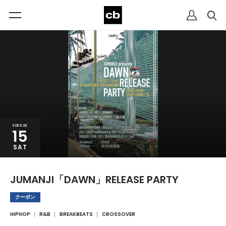
2020.02
15
SAT
JUMANJI「DAWN」RELEASE PARTY
クーポン
HIPHOP
R&B
BREAKBEATS
CROSSOVER