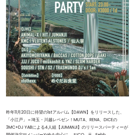
昨年11月20日に待望の1stアルバム【DAWN】をリリースした、
「小江戸」＝埼玉・川越レペゼン！MUTA、RENA、DICEの
3MC+DJ YABによる4人組【JUMANJI】のリリースパーティーが
開催決定!!!メンバーYabを中心に、JUCO、jjj、Febb、