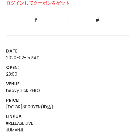
ログインしてクーポンをゲット
DATE:
2020-02-15 SAT
OPEN:
23:00
VENUE:
heavy sick ZERO
PRICE:
[DOOR]3000YEN(1D込)
LINE UP:
■RELEASE LIVE
JUMANJI