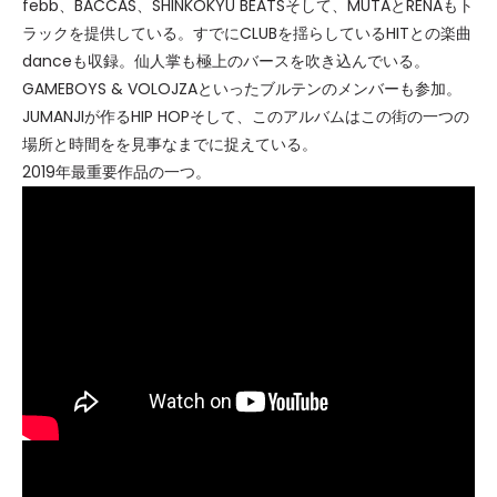
febb、BACCAS、SHINKOKYU BEATSそして、MUTAとRENAもト
ラックを提供している。すでにCLUBを揺らしているHITとの楽曲
danceも収録。仙人掌も極上のバースを吹き込んでいる。
GAMEBOYS & VOLOJZAといったブルテンのメンバーも参加。
JUMANJIが作るHIP HOPそして、このアルバムはこの街の一つの
場所と時間をを見事なまでに捉えている。
2019年最重要作品の一つ。