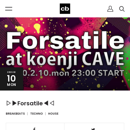
2020.02
10
MON
▷▶︎Forsatile◀︎◁
BREAKBEATS
TECHNO
HOUSE