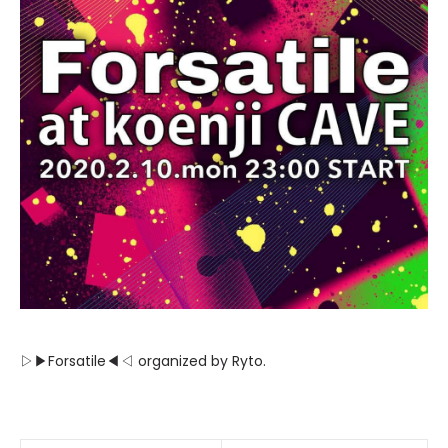
▷▶︎Forsatile◀︎◁ organized by Ryto.