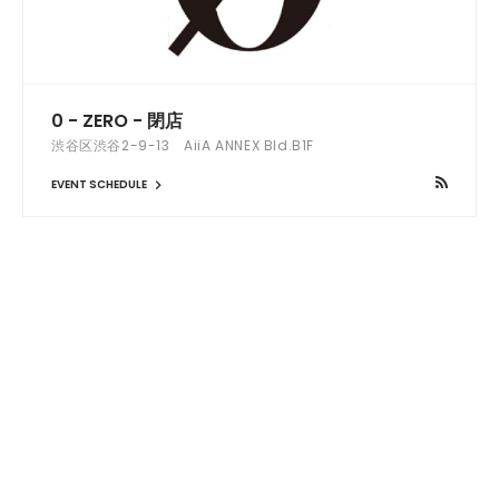
0 - ZERO - 閉店
渋谷区渋谷2-9-13 AiiA ANNEX Bld.B1F
EVENT SCHEDULE