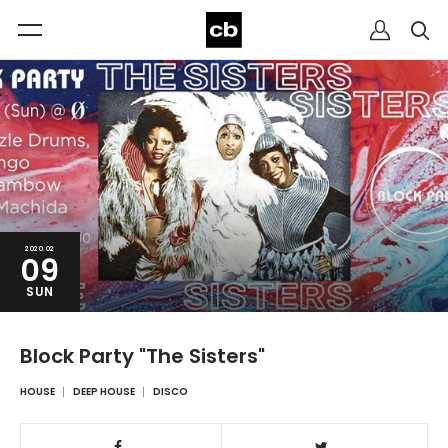
2020.02
09
SUN
Block Party "The Sisters"
HOUSE
DEEP HOUSE
DISCO