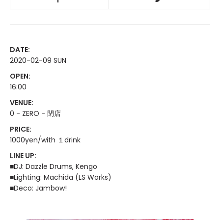
DATE:
2020-02-09 SUN
OPEN:
16:00
VENUE:
0 - ZERO - 閉店
PRICE:
1000yen/with １drink
LINE UP:
■DJ: Dazzle Drums, Kengo
■Lighting: Machida (LS Works)
■Deco: Jambow!