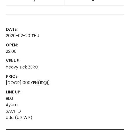
DATE:
2020-02-20 THU
OPEN:
22:00
VENUE:
heavy sick ZERO
PRICE:
[DOOR]1000YEN(1D別)
LINE UP:
■DJ
Ayumi
SACHIO
Uda (U.S.W.F)