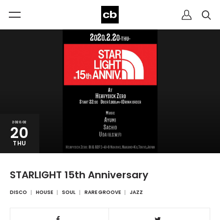
2020.02
20
THU
STARLIGHT 15th Anniversary
DISCO
HOUSE
SOUL
RARE GROOVE
JAZZ