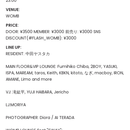
23:00
VENUE:
WOMB
PRICE:
DOOR: ¥3500 MEMBER: ¥3000 前売り: ¥3000 SNS
DISCOUNT(#FLASH_WOMB): ¥3000
LINE UP:
RESIDENT: 中田ヤスタカ
MAIN FLOOR&VIP LOUNGE: Fumihiko Chiba, 2BOY, YASUKI,
ISPA, MAREAM, taros, Keith, KBKN, kitoto, なぎ, macboy, IRON,
AMANE, Limo and more
VJ: 滝紘平, YUJI HAIBARA, Jericho
LJ:MORIYA
PHOTOGRAPHER: Diora / AI TERADA