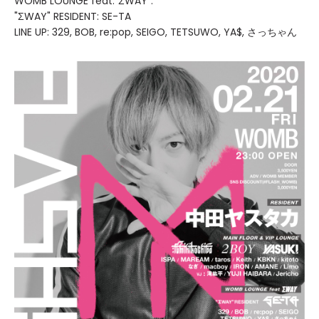
WOMB LOUNGE feat."ΣWAY":
"ΣWAY" RESIDENT: SE-TA
LINE UP: 329, BOB, re:pop, SEIGO, TETSUWO, YA$, さっちゃん