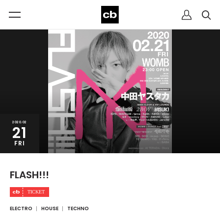
2020.02
21
FRI
FLASH!!!
ELECTRO
HOUSE
TECHNO