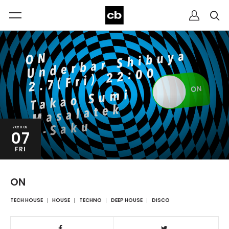
2020.02
07
FRI
ON
TECH HOUSE
HOUSE
TECHNO
DEEP HOUSE
DISCO