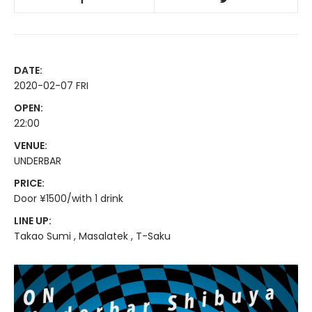
DATE:
2020-02-07 FRI
OPEN:
22:00
VENUE:
UNDERBAR
PRICE:
Door ¥1500/with 1 drink
LINE UP:
Takao Sumi , Masalatek , T-Saku