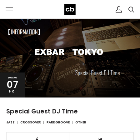
2020.02
07
FRI
Special Guest DJ Time
JAZZ
CROSSOVER
RARE GROOVE
OTHER