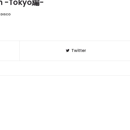
on -Tokyo編-
DISCO
Twitter