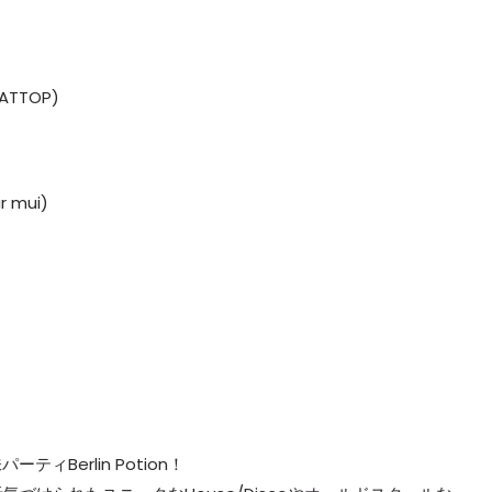
LATTOP)
r mui)
Berlin Potion！