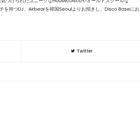
って活気づけられたユニークなHouse/Discoやオールドスクールな
を持つDJ、Airbearを韓国Seoulよりお招きし、Disco Baseに
Twitter