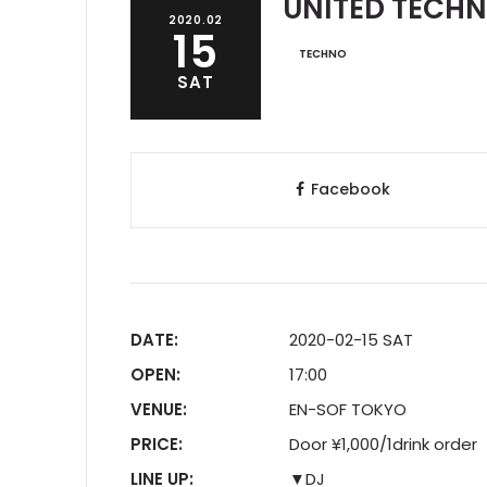
UNITED TECHN
2020.02
15
TECHNO
SAT
Facebook
DATE:
2020-02-15 SAT
OPEN:
17:00
VENUE:
EN-SOF TOKYO
PRICE:
Door ¥1,000/1drink order
LINE UP:
▼DJ