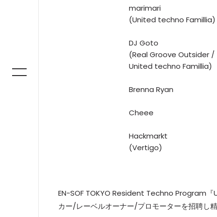
marimari
(United techno Famillia)
DJ Goto
(Real Groove Outsider /
United techno Famillia)
Brenna Ryan
Cheee
Hackmarkt
(Vertigo)
EN-SOF TOKYO Resident Techno Prog
カー/レーベルオーナー/プロモーターを招聘し