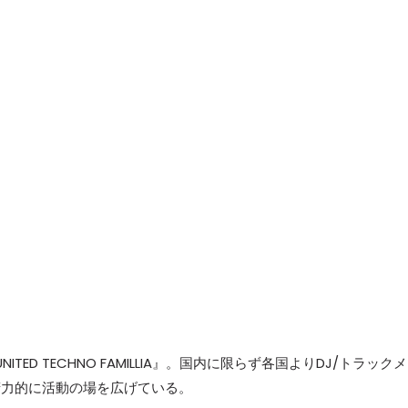
ram『UNITED TECHNO FAMILLIA』。国内に限らず各国よりDJ/トラック
精力的に活動の場を広げている。