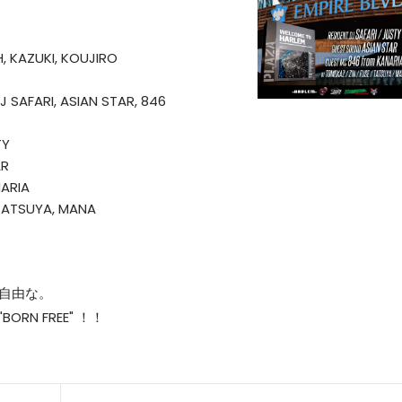
TH, KAZUKI, KOUJIRO
J SAFARI, ASIAN STAR, 846
TY
AR
NARIA
 TATSUYA, MANA
。自由な。
RN FREE" ！！