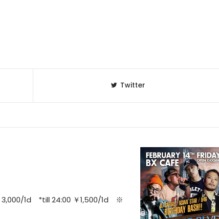
Twitter
3,000/1d *till 24:00 ￥1,500/1d ※