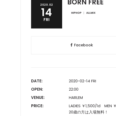
BORN FREE
2020.02
14
HIPHOP
ALLMIX
FRI
Facebook
DATE:
2020-02-14 FRI
OPEN:
22:00
VENUE:
HARLEM
PRICE:
LADIES ￥1,500/1d MEN ￥
20歳の方は入場無料！