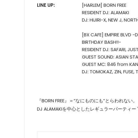
LINE UP:
[HARLEM] BORN FREE
RESIDENT DJ: ALAMAKI
DJ: HIJIRI-X, NEW J, NOR
[BX CAFE] EMPIRE BLVD -D
BIRTHDAY BASH!!-
RESIDENT DJ: SAFARI, JUS
GUEST SOUND: ASIAN ST
GUEST MC: 846 from KA
DJ: TOMOKAZ, ZIN, FUSE,
『BORN FREE』＝“なにものにも”とらわれない
DJ ALAMAKIを中心としたレギュラーパーティー "BO