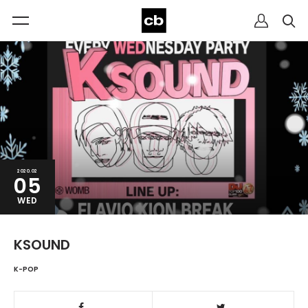
2020.02
05
WED
KSOUND
K-POP