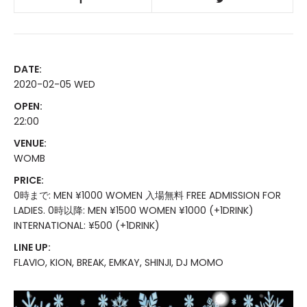
DATE:
2020-02-05 WED
OPEN:
22:00
VENUE:
WOMB
PRICE:
0時まで: MEN ¥1000 WOMEN 入場無料 FREE ADMISSION FOR
LADIES. 0時以降: MEN ¥1500 WOMEN ¥1000 (+1DRINK)
INTERNATIONAL: ¥500 (+1DRINK)
LINE UP:
FLAVIO, KION, BREAK, EMKAY, SHINJI, DJ MOMO