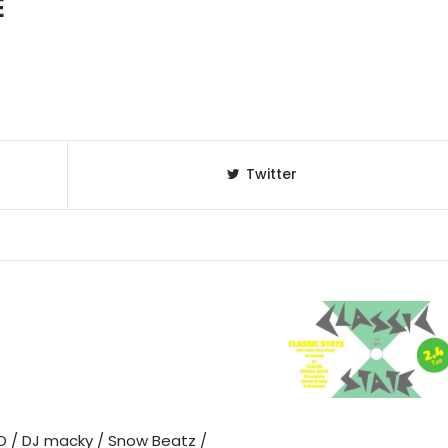
E
Twitter
D / DJ macky / Snow Beatz /