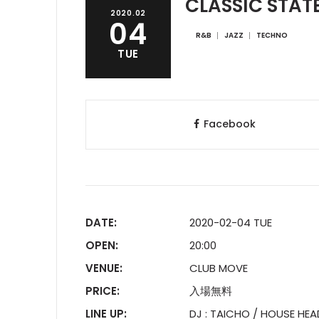
CLASSIC STAT
2020.02
04
R&B
JAZZ
TECHNO
TUE
Facebook
DATE:
2020-02-04 TUE
OPEN:
20:00
VENUE:
CLUB MOVE
PRICE:
入場無料
LINE UP:
DJ : TAICHO / HOUSE HEA