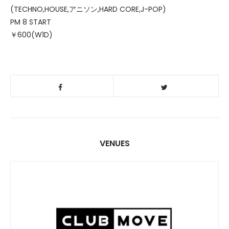
(TECHNO,HOUSE,アニソン,HARD CORE,J-POP)
PM 8 START
￥600(W1D)
VENUES