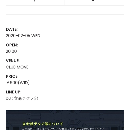
DATE:
2020-02-05 WED
OPEN:
20:00
VENUE:
CLUB MOVE
PRICE:
￥600(W1D)
LINE UP:
DJ : 立命テクノ部