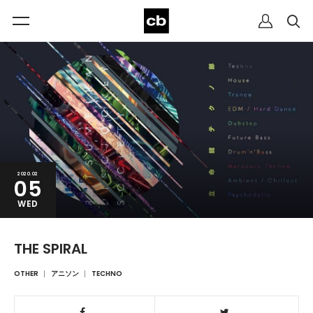
2020.02
05
WED
THE SPIRAL
OTHER
アニソン
TECHNO