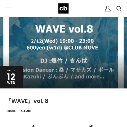
2020.02
12
WED
『WAVE』vol. 8
HOUSE
ALLMIX