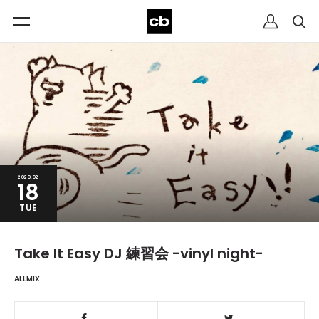
2020.02
18
TUE
Take It Easy DJ 練習会 -vinyl night-
ALLMIX