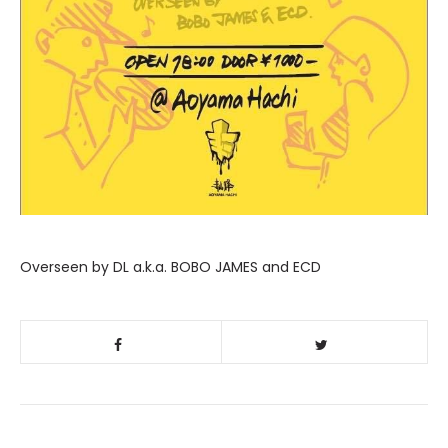
Overseen by DL a.k.a. BOBO JAMES and ECD