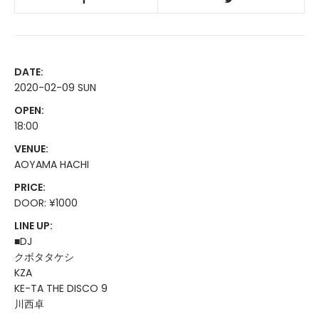
DATE:
2020-02-09 SUN
OPEN:
18:00
VENUE:
AOYAMA HACHI
PRICE:
DOOR: ¥1000
LINE UP:
■DJ
クボタタケシ
KZA
KE-TA THE DISCO 9
川西卓