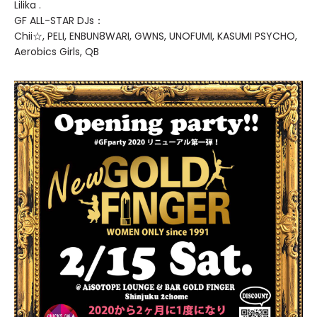
Lilika .
GF ALL-STAR DJs：
Chii☆, PELI, ENBUN8WARI, GWNS, UNOFUMI, KASUMI PSYCHO,
Aerobics Girls, QB