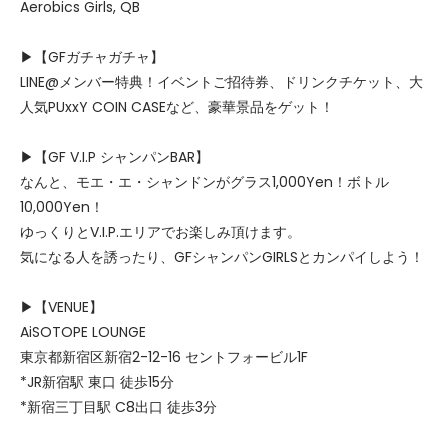
Aerobics Girls, QB
▶【GFガチャガチャ】
LINE@メンバー特典！イベントご招待券、ドリンクチケット、大
人気PUxxY COIN CASEなど、豪華景品をゲット！
▶【GF V.I.P シャンパンBAR】
なんと、モエ・エ・シャンドンがグラス1,000Yen！ボトル
10,000Yen！
ゆっくりとV.I.P.エリアでお楽しみ頂けます。
気になる人を誘ったり、GFシャンパンGIRLSとカンパイしよう！
▶【VENUE】
AiSOTOPE LOUNGE
東京都新宿区新宿2-12-16 セントフォービル1F
*JR新宿駅 東口 徒歩15分
*新宿三丁目駅 C8出口 徒歩3分