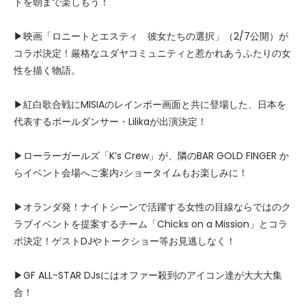
ドを朝まで楽しもう！
▶映画「ロニートとエスティ 彼女たちの選択」（2/7公開）が
コラボ決定！厳格なユダヤコミュニティと惹かれあうふたりの女
性を描く物語。
▶紅白歌合戦にMISIAのレインボー画面と共に登場した、日本を
代表するポールダンサー・Lilikaが出演決定！
▶ローラーガールズ「K’s Crew」が、隣のBAR GOLD FINGER か
らイベント会場へご案内♪ショータイムもお楽しみに！
▶オランダ発！ナイトシーンで活躍する女性の目線ならではのク
ラブイベントを提案するチーム「Chicks on a Mission」とコラ
ボ決定！ゲストDJやトークショー等お見逃しなく！
▶GF ALL-STAR DJsにはオファー殺到のアイコン達が大大大集
合！