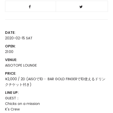
DATE:
2020-02-15 SAT
OPEN:
21:00
VENUE:
AiSOTOPE LOUNGE
PRICE:
¥2,000 / 2D (AiSOで1D・ BAR GOLD FINGERで1D使えるドリン
クチケット付き)
LINE UP:
GUEST：
Chicks on a mission
K's Crew