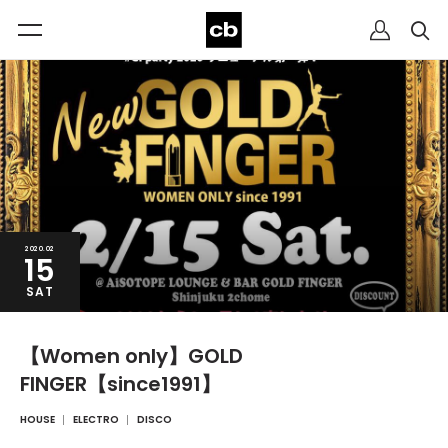
2020.02
15
SAT
【Women only】GOLD
FINGER【since1991】
HOUSE
ELECTRO
DISCO