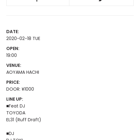
DATE:
2020-02-18 TUE
OPEN:
19:00
VENUE:
AOYAMA HACHI
PRICE:
DOOR: ¥1000
LINE UP:
■Feat DJ
TOYODA
EL31 (Ruff Draft)
■DJ