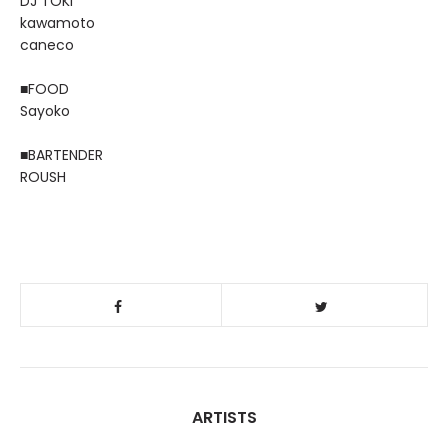
DJ TOKI
kawamoto
caneco
■FOOD
Sayoko
■BARTENDER
ROUSH
ARTISTS