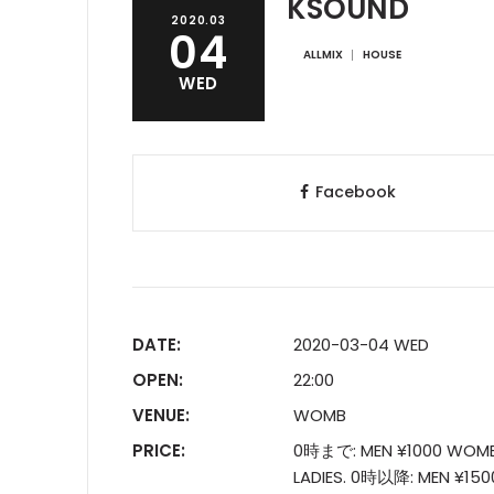
KSOUND
2020.03
04
ALLMIX
HOUSE
WED
Facebook
DATE:
2020-03-04 WED
OPEN:
22:00
VENUE:
WOMB
PRICE:
0時まで: MEN ¥1000 WOME
LADIES. 0時以降: MEN ¥150