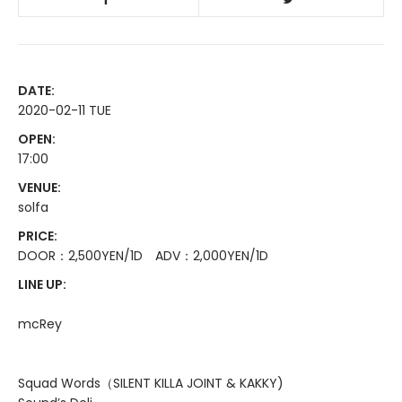
DATE:
2020-02-11 TUE
OPEN:
17:00
VENUE:
solfa
PRICE:
DOOR：2,500YEN/1D ADV：2,000YEN/1D
LINE UP:
mcRey
Squad Words（SILENT KILLA JOINT & KAKKY)