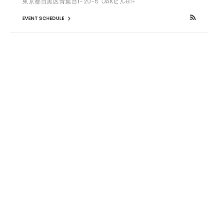
東京都目黒区青葉台1-20-5 OAKビルB1F
EVENT SCHEDULE