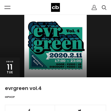
2020.02
11
TUE
evrgreen vol.4
HIPHOP