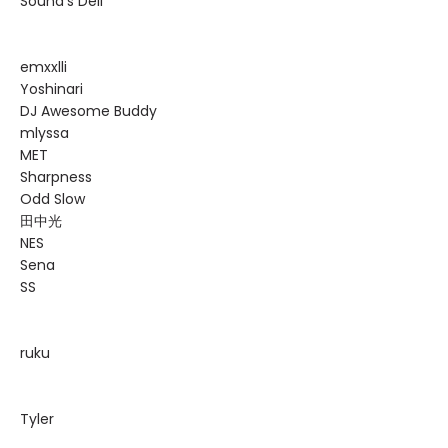
Sound’s Deli
emxxlli
Yoshinari
DJ Awesome Buddy
mlyssa
MET
Sharpness
Odd Slow
田中光
NES
Sena
SS
ruku
Tyler