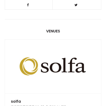
VENUES
solfa