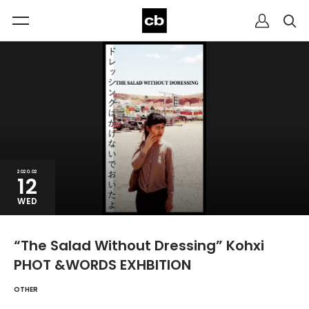
2020.02
12
WED
“The Salad Without Dressing” Kohxi
PHOT &WORDS EXHBITION
OTHER