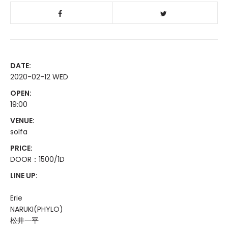
DATE:
2020-02-12 WED
OPEN:
19:00
VENUE:
solfa
PRICE:
DOOR：1500/1D
LINE UP:
Erie
NARUKI(PHYLO)
松井一平