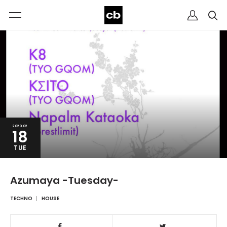
2020.02
18
TUE
Azumaya -Tuesday-
TECHNO
HOUSE