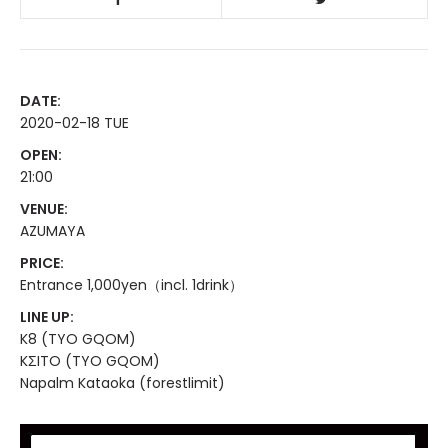
DATE:
2020-02-18 TUE
OPEN:
21:00
VENUE:
AZUMAYA
PRICE:
Entrance 1,000yen（incl. 1drink）
LINE UP:
K8 (TYO GQOM)
KΣITO (TYO GQOM)
Napalm Kataoka (forestlimit)