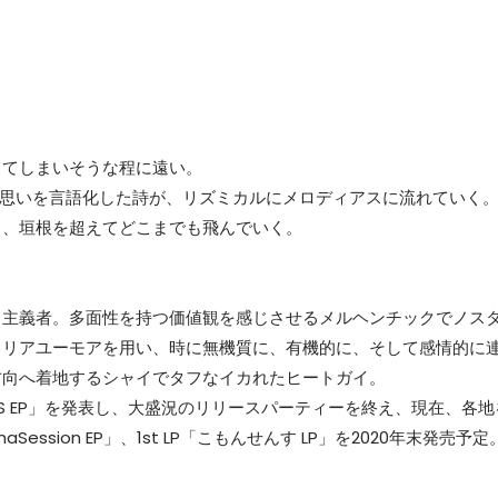
ってしまいそうな程に遠い。
んな思いを言語化した詩が、リズミカルにメロディアスに流れていく
り、垣根を超えてどこまでも飛んでいく。
」主義者。多面性を持つ価値観を感じさせるメルヘンチックでノス
タリアユーモアを用い、時に無機質に、有機的に、そして感情的に
方向へ着地するシャイでタフなイカれたヒートガイ。
で「超市民S EP」を発表し、大盛況のリリースパーティーを終え、現在、各地
aSession EP」、1st LP「こもんせんす LP」を2020年末発売予定