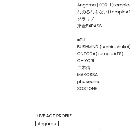
Angama [KOR-1(temple
なのるなもない(templeAT
ソラリノ
東金B¥PASS
■DJ
BUSHMIND (seminishukei
ONTODA(templeATS)
CHIYORI
二木信
MAKOSSA
phaseone
SOSTONE
□LIVE ACT PROFILE
[ Angama ]