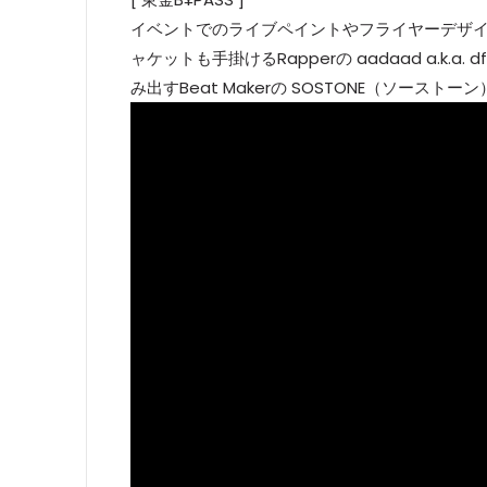
イベントでのライブペイントやフライヤーデザインなど
ャケットも手掛けるRapperの aadaad a.k.a
み出すBeat Makerの SOSTONE（ソーストー