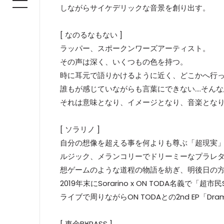
しながらサイケデリックな音景を創り出す。
[ なのるなもない ]
ラッパー、スポークンワーズアーティスト。
その声は深く、いくつもの色を持つ。
時に耳元で語りかけるように近く、どこかへ行
誰もが感じていながらも言葉にできない....そ
それは意味となり、イメージとなり、音楽とな
[ ソラリノ ]
自分の想像を超える事を何よりも尊ぶ「超現実
ルジック、メランコリーでドリーミーなプラレ
想ゲームのような道程の物語を紡ぎ、明後日の
2019年末にSorarino x ON TODA名義
ライブで周りながらON TODAとの2nd EP「Dram
[ 東金B¥PASS ]