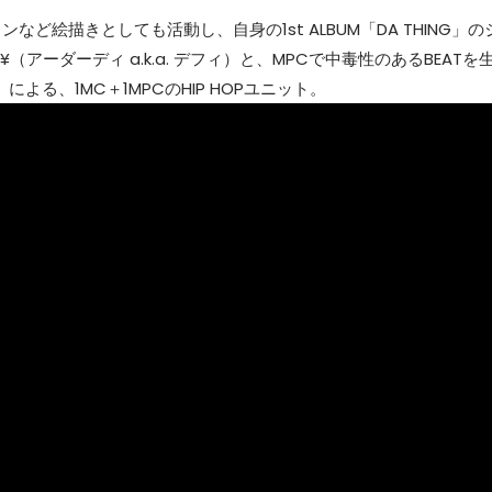
絵描きとしても活動し、自身の1st ALBUM「DA THING」の
. df¥（アーダーディ a.k.a. デフィ）と、MPCで中毒性のあるBEATを
ン）による、1MC＋1MPCのHIP HOPユニット。