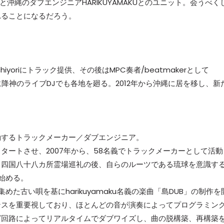
ONEと沖縄のダブエンジニアHARIKUYAMAKUとのユニット。会うべく
れることになるだろう。
yoriにトラック提供、その後はMPC奏者/beatmakerとして
期に降神のライブDJでも各地を廻る。2012年から沖縄に居を移し、新
拠点に活動するトラックメーカー／ダブエンジニア。
タートさせ、2007年から、58名義でトラックメーカーとして活動
浪、四国八十八カ所霊場巡礼の後、自らのルーツである琉球を意識す
し始める。
集めた古い唄を基にharikuyamaku名義の楽曲「島DUB」の制作を
ンスを重要視しており、ほとんどの音が演奏によってプログラミン
グ回路によってリアルタイムでダブワイズし、曲の脱構築、再構築