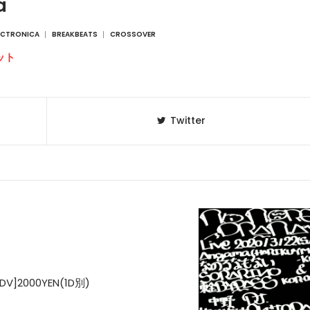
a
ECTRONICA
BREAKBEATS
CROSSOVER
ット
Twitter
ADV]2000YEN(1D別)