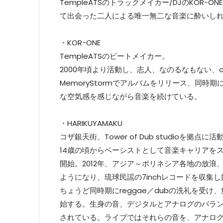
TempleATSのトラックメイカー/DJのKOR-
て出会った二人による唯一無二な音楽に酔いし
・KOR-ONE
TempleATSのビートメイカー。
2000年頃より活動し、志人、なのるなもない、chi
MemoryStormでアルバムをリリース、同時
な空気感を感じながら音楽を続けている。
・HARIKUYAMAKU
コザ銀天街、Tower of Dub studioを
14歳の頃からベーシストとして音楽キャリアをス
開始。2012年、アジア～ポリネシア各地の放
ようになり、琉球民謡の7inchレコードを収集
ちょうど同時期にreggae／dubの洗礼を受け、
始する。生身の音、デジタルとアナログのバラ
されている。ライブではそれらの音を、アナロ