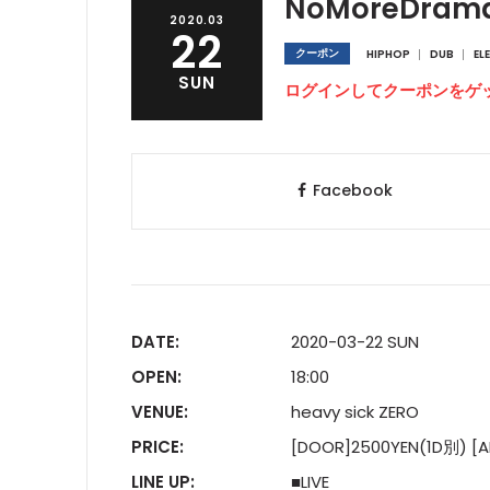
NoMoreDram
2020.03
22
クーポン
HIPHOP
DUB
EL
SUN
ログインしてクーポンをゲ
Facebook
DATE:
2020-03-22 SUN
OPEN:
18:00
VENUE:
heavy sick ZERO
PRICE:
[DOOR]2500YEN(1D別) [
LINE UP:
■LIVE