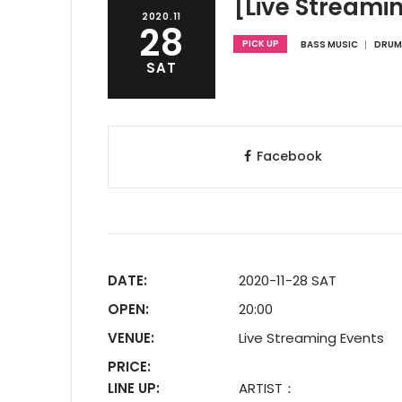
[Live Strea
2020.11
28
PICK UP
BASS MUSIC
DRUM
SAT
Facebook
DATE:
2020-11-28 SAT
OPEN:
20:00
VENUE:
Live Streaming Events
PRICE:
LINE UP:
ARTIST：