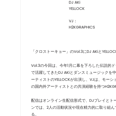
DJ AKi
YELLOCK
VJ：
H2KGRAPHICS
「クロストーキョー」のVol.3にDJ AKiとYELLO
Vol.3の今回は、今年1月に幕を下ろした伝説的ド
で活躍してきたDJ AKiとダンスミュージック
ーティストのYELLOCKが出演し、VJは、モー
の国内外アーティストとの共演経験を持つH2KGR
配信はオンライン生配信形式で、DJプレイとトー
ンでは、2人の活動状況や現在精力的に取り組ん
る。