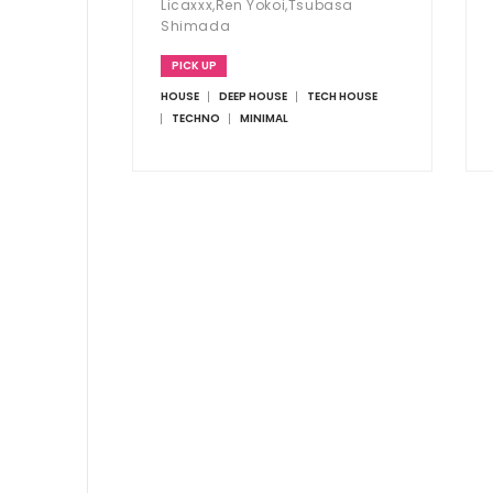
Licaxxx,Ren Yokoi,Tsubasa
Shimada
PICK UP
HOUSE
DEEP HOUSE
TECH HOUSE
TECHNO
MINIMAL