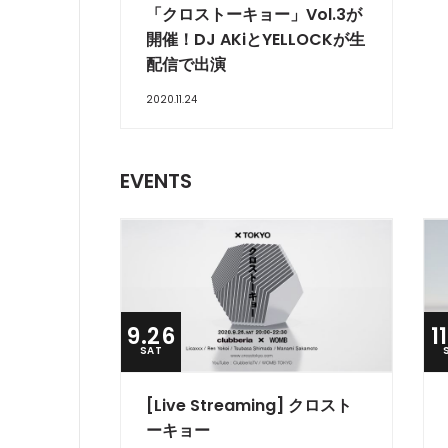
「クロストーキョー」Vol.3が
開催！DJ AKiとYELLOCKが生
配信で出演
2020.11.24
EVENTS
9.26
1
SAT
[Live Streaming] クロスト
ーキョー