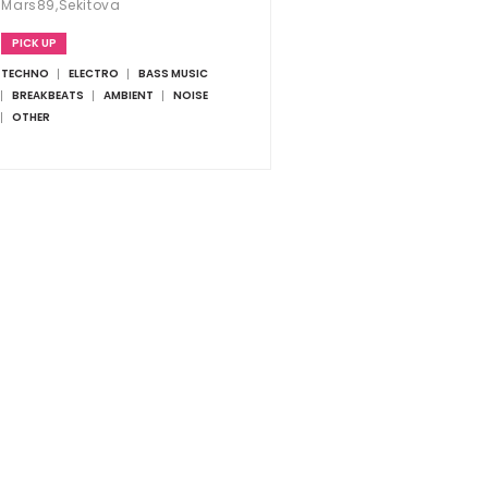
Mars89,Sekitova
PICK UP
TECHNO
ELECTRO
BASS MUSIC
BREAKBEATS
AMBIENT
NOISE
OTHER